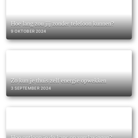
Hoe lang zou jij zonder telefoon kunnen?
9 OKTOBER 2024
Zo kun je thuis zelf energie opwekken
3 SEPTEMBER 2024
Hoe ontloop je de kans op verslavingen?