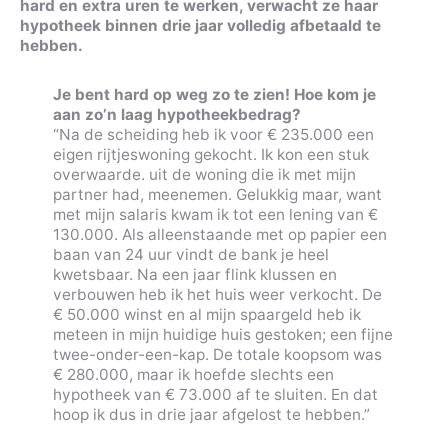
hard en extra uren te werken, verwacht ze haar
hypotheek binnen drie jaar volledig afbetaald te
hebben.
Je bent hard op weg zo te zien! Hoe kom je
aan zo’n laag hypotheekbedrag?
“Na de scheiding heb ik voor € 235.000 een
eigen rijtjeswoning gekocht. Ik kon een stuk
overwaarde. uit de woning die ik met mijn
partner had, meenemen. Gelukkig maar, want
met mijn salaris kwam ik tot een lening van €
130.000. Als alleenstaande met op papier een
baan van 24 uur vindt de bank je heel
kwetsbaar. Na een jaar flink klussen en
verbouwen heb ik het huis weer verkocht. De
€ 50.000 winst en al mijn spaargeld heb ik
meteen in mijn huidige huis gestoken; een fijne
twee-onder-een-kap. De totale koopsom was
€ 280.000, maar ik hoefde slechts een
hypotheek van € 73.000 af te sluiten. En dat
hoop ik dus in drie jaar afgelost te hebben.”