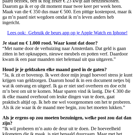
paard bezoek, ben ik nog zeker € 23 kwijt aan benzinekosten.
Daarom ga ik er op dit moment maar twee keer per week heen.
Maak van die € 350 dus maar € 500. Een pittige kostenpost, maar ik
ga m’n paard niet wegdoen omdat ik m’n leven anders heb
ingericht.
Lees ook:
Gebruik de beurs app op je Apple Watch en Iphone!
Je staat nu € 1.000 rood. Waar komt dat door?
“Met name door de verhuizing naar Amsterdam. Dat geld is gaan
zitten in het opknappen, nieuwe meubels en potten verf. Daardoor
kwam ik een paar maanden niet helemaal uit qua uitgaven.”
Houd je je geldzaken elke maand goed in de gaten?
“Ja, ik zit er bovenop. Ik weet door mijn jeugd hoeveel stress je kunt
krijgen van geldzorgen. Daarom houd ik in een document netjes bij
wat ik ontvang en uitgeef. Ik ga er niet snel overheen en doe echt
m’n best om uit te komen. Maar sparen vind ik lastig. Die € 300 die
ik elke maand overhoud om leuke dingen van te doen, gaat
praktisch altijd op. Ik heb me wel voorgenomen om het te proberen.
Als ik zie waar ik de maand mee begin, zou het moeten lukken.”
Als je ergens op zou moeten bezuinigen, welke post zou dat dan
zijn?
“Ik wil proberen m’n auto de deur uit te doen. De hoeveelheid
kilometers die ik maak, is niet bepaald duurzaam. Maar met het