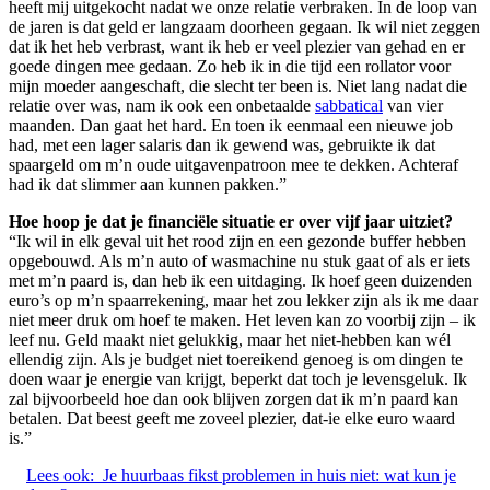
heeft mij uitgekocht nadat we onze relatie verbraken. In de loop van
de jaren is dat geld er langzaam doorheen gegaan. Ik wil niet zeggen
dat ik het heb verbrast, want ik heb er veel plezier van gehad en er
goede dingen mee gedaan. Zo heb ik in die tijd een rollator voor
mijn moeder aangeschaft, die slecht ter been is. Niet lang nadat die
relatie over was, nam ik ook een onbetaalde
sabbatical
van vier
maanden. Dan gaat het hard. En toen ik eenmaal een nieuwe job
had, met een lager salaris dan ik gewend was, gebruikte ik dat
spaargeld om m’n oude uitgavenpatroon mee te dekken. Achteraf
had ik dat slimmer aan kunnen pakken.”
Hoe hoop je dat je financiële situatie er over vijf jaar uitziet?
“Ik wil in elk geval uit het rood zijn en een gezonde buffer hebben
opgebouwd. Als m’n auto of wasmachine nu stuk gaat of als er iets
met m’n paard is, dan heb ik een uitdaging. Ik hoef geen duizenden
euro’s op m’n spaarrekening, maar het zou lekker zijn als ik me daar
niet meer druk om hoef te maken. Het leven kan zo voorbij zijn – ik
leef nu. Geld maakt niet gelukkig, maar het niet-hebben kan wél
ellendig zijn. Als je budget niet toereikend genoeg is om dingen te
doen waar je energie van krijgt, beperkt dat toch je levensgeluk. Ik
zal bijvoorbeeld hoe dan ook blijven zorgen dat ik m’n paard kan
betalen. Dat beest geeft me zoveel plezier, dat-ie elke euro waard
is.”
Lees ook:
Je huurbaas fikst problemen in huis niet: wat kun je