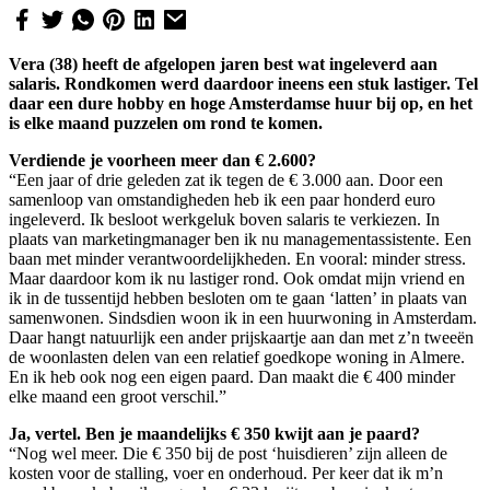
Vera (38) heeft de afgelopen jaren best wat ingeleverd aan
salaris. Rondkomen werd daardoor ineens een stuk lastiger. Tel
daar een dure hobby en hoge Amsterdamse huur bij op, en het
is elke maand puzzelen om rond te komen.
Verdiende je voorheen meer dan € 2.600?
“Een jaar of drie geleden zat ik tegen de € 3.000 aan. Door een
samenloop van omstandigheden heb ik een paar honderd euro
ingeleverd. Ik besloot werkgeluk boven salaris te verkiezen. In
plaats van marketingmanager ben ik nu managementassistente. Een
baan met minder verantwoordelijkheden. En vooral: minder stress.
Maar daardoor kom ik nu lastiger rond. Ook omdat mijn vriend en
ik in de tussentijd hebben besloten om te gaan ‘latten’ in plaats van
samenwonen. Sindsdien woon ik in een huurwoning in Amsterdam.
Daar hangt natuurlijk een ander prijskaartje aan dan met z’n tweeën
de woonlasten delen van een relatief goedkope woning in Almere.
En ik heb ook nog een eigen paard. Dan maakt die € 400 minder
elke maand een groot verschil.”
Ja, vertel. Ben je maandelijks € 350 kwijt aan je paard?
“Nog wel meer. Die € 350 bij de post ‘huisdieren’ zijn alleen de
kosten voor de stalling, voer en onderhoud. Per keer dat ik m’n