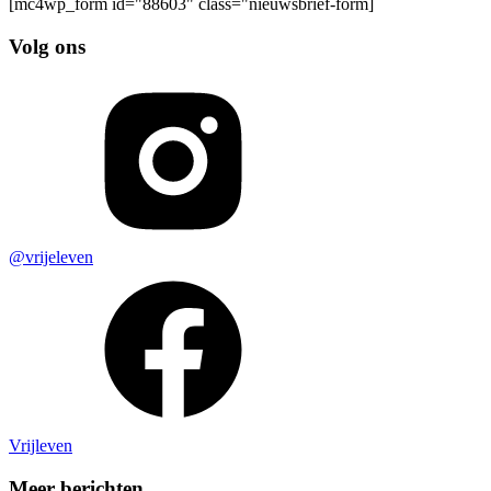
[mc4wp_form id="88603" class="nieuwsbrief-form]
Volg ons
@vrijeleven
Vrijleven
Meer berichten