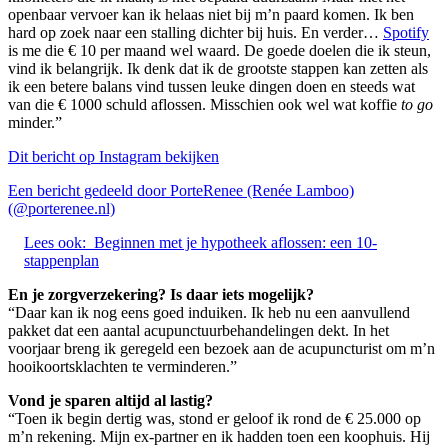
openbaar vervoer kan ik helaas niet bij m’n paard komen. Ik ben
hard op zoek naar een stalling dichter bij huis. En verder…
Spotify
is me die € 10 per maand wel waard. De goede doelen die ik steun,
vind ik belangrijk. Ik denk dat ik de grootste stappen kan zetten als
ik een betere balans vind tussen leuke dingen doen en steeds wat
van die € 1000 schuld aflossen. Misschien ook wel wat koffie
to go
minder.”
Dit bericht op Instagram bekijken
Een bericht gedeeld door PorteRenee (Renée Lamboo)
(@porterenee.nl)
Lees ook:
Beginnen met je hypotheek aflossen: een 10-
stappenplan
En je zorgverzekering? Is daar iets mogelijk?
“Daar kan ik nog eens goed induiken. Ik heb nu een aanvullend
pakket dat een aantal acupunctuurbehandelingen dekt. In het
voorjaar breng ik geregeld een bezoek aan de acupuncturist om m’n
hooikoortsklachten te verminderen.”
Vond je sparen altijd al lastig?
“Toen ik begin dertig was, stond er geloof ik rond de € 25.000 op
m’n rekening. Mijn ex-partner en ik hadden toen een koophuis. Hij