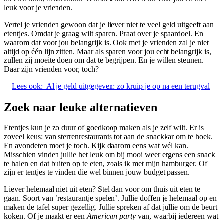
leuk voor je vrienden.
Vertel je vrienden gewoon dat je liever niet te veel geld uitgeeft aan
etentjes. Omdat je graag wilt sparen. Praat over je spaardoel. En
waarom dat voor jou belangrijk is. Ook met je vrienden zal je niet
altijd op één lijn zitten. Maar als sparen voor jou echt belangrijk is,
zullen zij moeite doen om dat te begrijpen. En je willen steunen.
Daar zijn vrienden voor, toch?
Lees ook:
Al je geld uitgegeven: zo kruip je op na een terugval
Zoek naar leuke alternatieven
Etentjes kun je zo duur of goedkoop maken als je zelf wilt. Er is
zoveel keus: van sterrenrestaurants tot aan de snackkar om te hoek.
En avondeten moet je toch. Kijk daarom eens wat wél kan.
Misschien vinden jullie het leuk om bij mooi weer ergens een snack
te halen en dat buiten op te eten, zoals ik met mijn hamburger. Of
zijn er tentjes te vinden die wel binnen jouw budget passen.
Liever helemaal niet uit eten? Stel dan voor om thuis uit eten te
gaan. Soort van ‘restaurantje spelen’. Jullie doffen je helemaal op en
maken de tafel super gezellig. Jullie spreken af dat jullie om de beurt
koken. Of je maakt er een
American party
van, waarbij iedereen wat