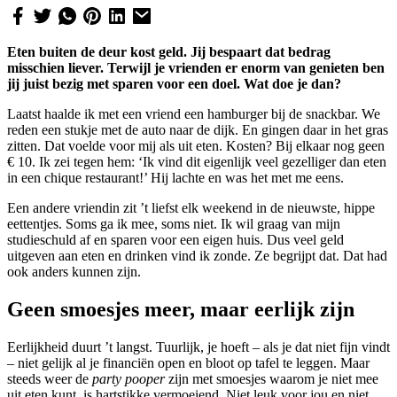
Eten buiten de deur kost geld. Jij bespaart dat bedrag
misschien liever. Terwijl je vrienden er enorm van genieten ben
jij juist bezig met sparen voor een doel. Wat doe je dan?
Laatst haalde ik met een vriend een hamburger bij de snackbar. We
reden een stukje met de auto naar de dijk. En gingen daar in het gras
zitten. Dat voelde voor mij als uit eten. Kosten? Bij elkaar nog geen
€ 10. Ik zei tegen hem: ‘Ik vind dit eigenlijk veel gezelliger dan eten
in een chique restaurant!’ Hij lachte en was het met me eens.
Een andere vriendin zit ’t liefst elk weekend in de nieuwste, hippe
eettentjes. Soms ga ik mee, soms niet. Ik wil graag van mijn
studieschuld af en sparen voor een eigen huis. Dus veel geld
uitgeven aan eten en drinken vind ik zonde. Ze begrijpt dat. Dat had
ook anders kunnen zijn.
Geen smoesjes meer, maar eerlijk zijn
Eerlijkheid duurt ’t langst. Tuurlijk, je hoeft – als je dat niet fijn vindt
– niet gelijk al je financiën open en bloot op tafel te leggen. Maar
steeds weer de
party pooper
zijn met smoesjes waarom je niet mee
uit eten kunt, is hartstikke vermoeiend. Niet leuk voor jou en niet