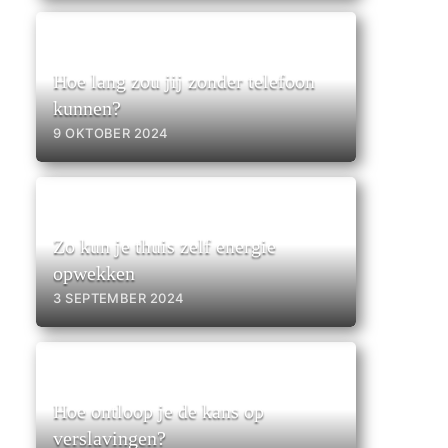
Hoe lang zou jij zonder telefoon
kunnen?
9 OKTOBER 2024
Zo kun je thuis zelf energie
opwekken
3 SEPTEMBER 2024
Hoe ontloop je de kans op
verslavingen?