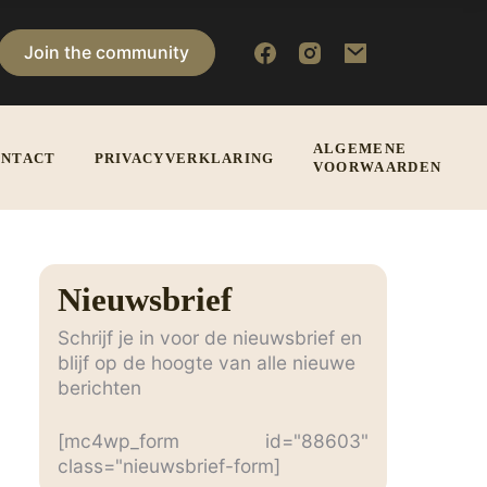
Join the community
ALGEMENE
NTACT
PRIVACYVERKLARING
VOORWAARDEN
Nieuwsbrief
Schrijf je in voor de nieuwsbrief en
blijf op de hoogte van alle nieuwe
berichten
[mc4wp_form id="88603"
class="nieuwsbrief-form]