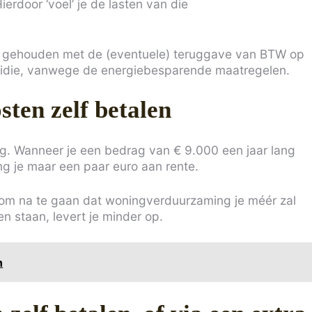
erdoor ‘voel’ je de lasten van die
ing gehouden met de (eventuele) teruggave van BTW op
sidie, vanwege de energiebesparende maatregelen.
ten zelf betalen
ag. Wanneer je een bedrag van € 9.000 een jaar lang
ng je maar een paar euro aan rente.
 om na te gaan dat woningverduurzaming je méér zal
n staan, levert je minder op.
n