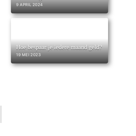
9 APRIL 2024
Hoe bespaar je iedere maand geld?
19 MEI 2023