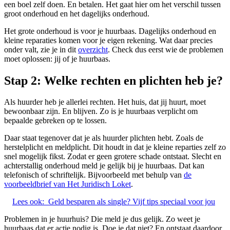
een boel zelf doen. En betalen. Het gaat hier om het verschil tussen
groot onderhoud en het dagelijks onderhoud.
Het grote onderhoud is voor je huurbaas. Dagelijks onderhoud en
kleine reparaties komen voor je eigen rekening. Wat daar precies
onder valt, zie je in dit
overzicht
. Check dus eerst wie de problemen
moet oplossen: jij of je huurbaas.
Stap 2: Welke rechten en plichten heb je?
Als huurder heb je allerlei rechten. Het huis, dat jij huurt, moet
bewoonbaar zijn. En blijven. Zo is je huurbaas verplicht om
bepaalde gebreken op te lossen.
Daar staat tegenover dat je als huurder plichten hebt. Zoals de
herstelplicht en meldplicht. Dit houdt in dat je kleine reparties zelf zo
snel mogelijk fikst. Zodat er geen grotere schade ontstaat. Slecht en
achterstallig onderhoud meld je gelijk bij je huurbaas. Dat kan
telefonisch of schriftelijk. Bijvoorbeeld met behulp van
de
voorbeeldbrief van Het Juridisch Loket
.
Lees ook:
Geld besparen als single? Vijf tips speciaal voor jou
Problemen in je huurhuis? Die meld je dus gelijk. Zo weet je
huurbaas dat er actie nodig is. Doe je dat niet? En ontstaat daardoor