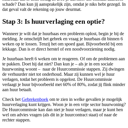
schade? Dan kun jij aansprakelijk zijn, omdat je niks hebt gezegd. In
dat geval valt de rekening op jouw deurmat.
Stap 3: Is huurverlaging een optie?
Wanneer je wilt dat je huurbaas een probleem oplost, begin je bij de
melding. Je omschrijft het gebrek en vraag je huurbaas dit binnen 6
weken op te lossen. Tenzij het om spoed gaat. Bijvoorbeeld bij een
lekkage. Dan is er direct herstel of een noodvoorziening nodig.
Je huurbaas heeft 6 weken om te reageren. Of om de problemen aan
te pakken. Doet hij dat niet? Dan kun je – als je in een sociale
huurwoning woont – naar de Huurcommissie stappen. Zij dwingen
de verhuurder niet tot onderhoud. Maar zij kunnen wel je huur
verlagen, totdat het probleem is opgelost. De Huurcommissie
verlaagt je huur bijvoorbeeld met 60% of 80%, zodat jij flink minder
aan huur betaalt.
Check het
Gebrekenboek
om te zien in welke gevallen je mogelijk
huurverlaging kunt krijgen. Woon je in een vrije sector huurwoning?
De Huurcommissie kan dan niet je huur verlagen, maar je kunt hen
wel om advies vragen (als dit in je huurcontract staat) of naar de
rechter stappen.