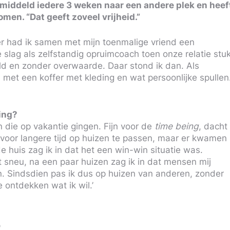
gemiddeld iedere 3 weken naar een andere plek en heef
en. “Dat geeft zoveel vrijheid.”
der had ik samen met mijn toenmalige vriend een
slag als zelfstandig opruimcoach toen onze relatie stu
uld en zonder overwaarde. Daar stond ik dan. Als
met een koffer met kleding en wat persoonlijke spullen
ing?
 die op vakantie gingen. Fijn voor de
time being
, dacht
 voor langere tijd op huizen te passen, maar er kwamen
huis zag ik in dat het een win-win situatie was.
 sneu, na een paar huizen zag ik in dat mensen mij
en. Sindsdien pas ik dus op huizen van anderen, zonder
te ontdekken wat ik wil.’
p