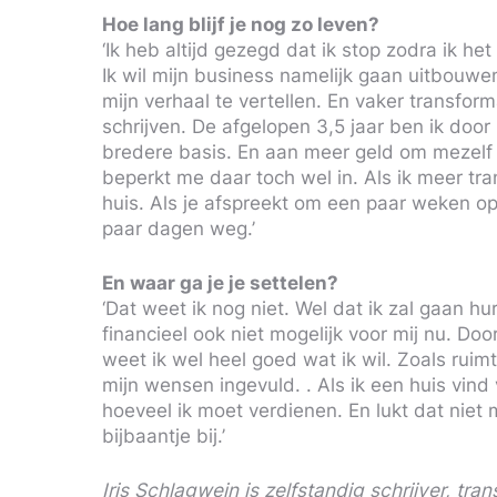
Hoe lang blijf je nog zo leven?
‘Ik heb altijd gezegd dat ik stop zodra ik he
Ik wil mijn business namelijk gaan uitbouwe
mijn verhaal te vertellen. En vaker transf
schrijven. De afgelopen 3,5 jaar ben ik doo
bredere basis. En aan meer geld om mezelf i
beperkt me daar toch wel in. Als ik meer t
huis. Als je afspreekt om een paar weken op
paar dagen weg.’
En waar ga je je settelen?
‘Dat weet ik nog niet. Wel dat ik zal gaan hu
financieel ook niet mogelijk voor mij nu. Do
weet ik wel heel goed wat ik wil. Zoals rui
mijn wensen ingevuld. . Als ik een huis vin
hoeveel ik moet verdienen. En lukt dat niet
bijbaantje bij.’
Iris Schlagwein is zelfstandig schrijver, t