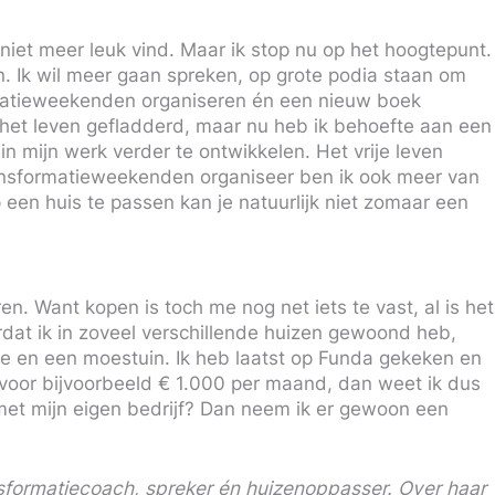
t niet meer leuk vind. Maar ik stop nu op het hoogtepunt.
n. Ik wil meer gaan spreken, op grote podia staan om
ormatieweekenden organiseren én een nieuw boek
r het leven gefladderd, maar nu heb ik behoefte aan een
n mijn werk verder te ontwikkelen. Het vrije leven
ransformatieweekenden organiseer ben ik ook meer van
 een huis te passen kan je natuurlijk niet zomaar een
ren. Want kopen is toch me nog net iets te vast, al is het
ordat ik in zoveel verschillende huizen gewoond heb,
mte en een moestuin. Ik heb laatst op Funda gekeken en
d voor bijvoorbeeld € 1.000 per maand, dan weet ik dus
 met mijn eigen bedrijf? Dan neem ik er gewoon een
ransformatiecoach, spreker én huizenoppasser. Over haar