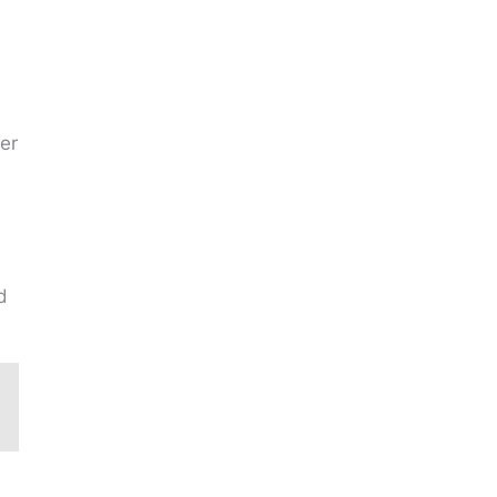
n
er
d