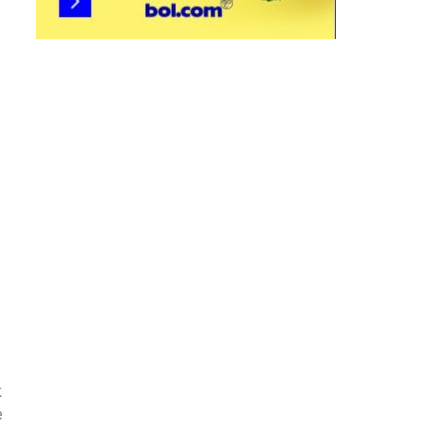
e
k
e