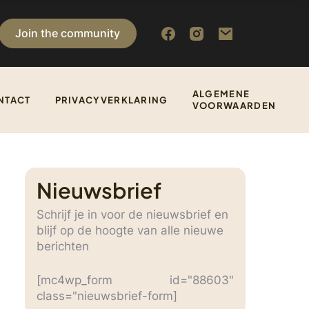
Join the community
ALGEMENE
NTACT
PRIVACYVERKLARING
VOORWAARDEN
Nieuwsbrief
Schrijf je in voor de nieuwsbrief en
blijf op de hoogte van alle nieuwe
berichten
[mc4wp_form id="88603"
class="nieuwsbrief-form]