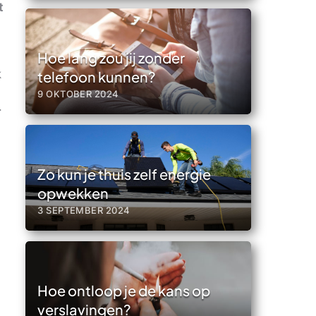
t
Hoe lang zou jij zonder
k
telefoon kunnen?
9 OKTOBER 2024
.
Zo kun je thuis zelf energie
opwekken
3 SEPTEMBER 2024
Hoe ontloop je de kans op
verslavingen?