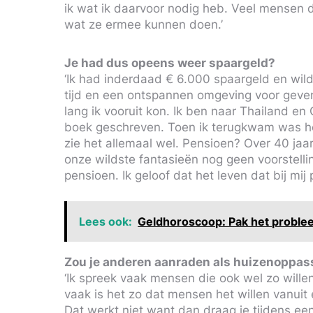
ik wat ik daarvoor nodig heb. Veel mensen 
wat ze ermee kunnen doen.’
Je had dus opeens weer spaargeld?
‘Ik had inderdaad € 6.000 spaargeld en wild
tijd en een ontspannen omgeving voor geve
lang ik vooruit kon. Ik ben naar Thailand e
boek geschreven. Toen ik terugkwam was het
zie het allemaal wel. Pensioen? Over 40 jaa
onze wildste fantasieën nog geen voorstell
pensioen. Ik geloof dat het leven dat bij mij
Lees ook:
Geldhoroscoop: Pak het probleem
Zou je anderen aanraden als huizenoppass
‘Ik spreek vaak mensen die ook wel zo willen
vaak is het zo dat mensen het willen vanui
Dat werkt niet want dan draag je tijdens 