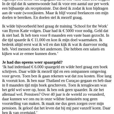
In de tijd dat ik samenwoonde had ik voor een aantal uur per week
een bijbaantje als receptioniste. Dat deed ik zodat ik kon bijdragen
aan de vaste (woon)lasten. Maar ik blijf vooral freelancen om mijn
doelen te bereiken. En doelen stel ik mezelf graag.
Ik wilde bijvoorbeeld heel graag de training ‘School for the Work’
van Byron Katie volgen. Daar had ik € 5000 voor nodig. Geld dat
ik niet had. Ik heb toen voor 8 maanden een vaste baan gezocht. In
die tijd spaarde ik € 11.000 en kon ik mijn doel waarmaken. Ik
bedenk altijd eerst wat ik wil en dan kijk ik wat ik daarvoor nodig
heb. Veel mensen doen het andersom. Die hebben een salaris en
kijken wat ze ermee kunnen doen.’
Je had dus opeens weer spaargeld?
‘Ik had inderdaad € 6.000 spaargeld en wilde heel graag een boek
schrijven. Daar wilde ik mezelf tijd en een ontspannen omgeving
voor geven. Toen ben ik gaan rekenen wat dat zou kosten. Hoe lang
ik vooruit kon. Ik ben naar Thailand en Curaçao gegaan en heb daar
in 8 maanden tijd mijn boek geschreven. Toen ik terugkwam was
het geld wel weer op, hoor. Ik ben ook geen spaarder. Ik zie het
allemaal wel. Pensioen? Over 40 jaar is de wereld zo veranderd,
daar kunnen we ons nu in onze wildste fantasieën nog geen
voorstelling van maken. Ik maak me dus geen zorgen over mijn
pensioen. Ik geloof dat het leven dat bij mij past vanzelf komt. Daar
ben ik van overtuigd.’