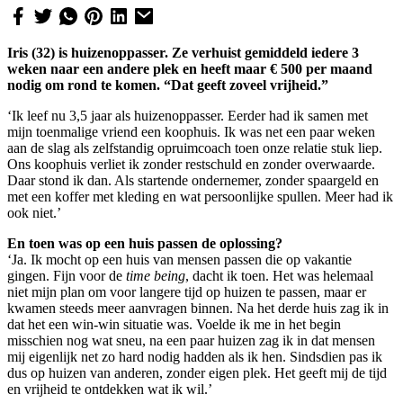
Iris (32) is huizenoppasser. Ze verhuist gemiddeld iedere 3
weken naar een andere plek en heeft maar € 500 per maand
nodig om rond te komen. “Dat geeft zoveel vrijheid.”
‘Ik leef nu 3,5 jaar als huizenoppasser. Eerder had ik samen met
mijn toenmalige vriend een koophuis. Ik was net een paar weken
aan de slag als zelfstandig opruimcoach toen onze relatie stuk liep.
Ons koophuis verliet ik zonder restschuld en zonder overwaarde.
Daar stond ik dan. Als startende ondernemer, zonder spaargeld en
met een koffer met kleding en wat persoonlijke spullen. Meer had ik
ook niet.’
En toen was op een huis passen de oplossing?
‘Ja. Ik mocht op een huis van mensen passen die op vakantie
gingen. Fijn voor de
time being
, dacht ik toen. Het was helemaal
niet mijn plan om voor langere tijd op huizen te passen, maar er
kwamen steeds meer aanvragen binnen. Na het derde huis zag ik in
dat het een win-win situatie was. Voelde ik me in het begin
misschien nog wat sneu, na een paar huizen zag ik in dat mensen
mij eigenlijk net zo hard nodig hadden als ik hen. Sindsdien pas ik
dus op huizen van anderen, zonder eigen plek. Het geeft mij de tijd
en vrijheid te ontdekken wat ik wil.’