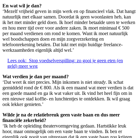
En wat wil je dan?
‘Mezelf vrijheid geven in mijn werk en op financieel vlak. Dat hangt
natuurlijk met elkaar samen. Doordat ik geen woonlasten heb, kan
ik het met minder geld doen. Ik hoef minder betaalde uren te werken
en hou meer tijd over voor andere zaken. Ik moet minimaal € 500
per maand verdienen om rond te komen. Want ik moet natuurlijk
wel boodschappen doen en mijn zorgverzekering en
telefoonrekening betalen. Dat lukt met mijn huidige freelance-
werkzaamheden eigenlijk altijd wel.’
Lees ook:
Stop voedselverspilling: zo gooi je geen eten (en
geld) meer weg
Wat verdien je dan per maand?
‘Dat weet ik niet precies. Mijn inkomen is niet
steady
. Ik schat
gemiddeld rond de € 800. Als ik een maand wat meer verdien is dat
een goede maand en ga ik wat vaker uit. Ik vind het heel fijn om in
een nieuwe stad koffie- en lunchtentjes te ontdekken. Ik wil graag
ook lekker genieten.’
Wilde je na de relatiebreuk geen vaste baan en dus meer
financiële zekerheid?
‘Ik heb de opleiding theatervormgeving gedaan. Hartstikke leuk
hoor, maar onmogelijk om een vaste baan te vinden. Ik ben er
eigenlijk ook nooit van uitgegaan dat ik een vaste baan zou krijgen.