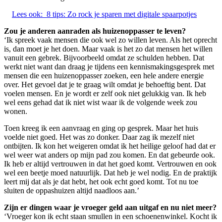
Lees ook:
8 tips: Zo rock je sparen met digitale spaarpotjes
Zou je anderen aanraden als huizenoppasser te leven?
‘Ik spreek vaak mensen die ook wel zo willen leven. Als het oprecht
is, dan moet je het doen. Maar vaak is het zo dat mensen het willen
vanuit een gebrek. Bijvoorbeeld omdat ze schulden hebben. Dat
werkt niet want dan draag je tijdens een kennismakingsgesprek met
mensen die een huizenoppasser zoeken, een hele andere energie
over. Het gevoel dat je te graag wilt omdat je behoeftig bent. Dat
voelen mensen. En je wordt er zelf ook niet gelukkig van. Ik heb
wel eens gehad dat ik niet wist waar ik de volgende week zou
wonen.
Toen kreeg ik een aanvraag en ging op gesprek. Maar het huis
voelde niet goed. Het was zo donker. Daar zag ik mezelf niet
ontbijten. Ik kon het weigeren omdat ik het heilige geloof had dat er
wel weer wat anders op mijn pad zou komen. En dat gebeurde ook.
Ik heb er altijd vertrouwen in dat het goed komt. Vertrouwen en ook
wel een beetje moed natuurlijk. Dat heb je wel nodig. En de praktijk
leert mij dat als je dat hebt, het ook echt goed komt. Tot nu toe
sluiten de oppashuizen altijd naadloos aan.’
Zijn er dingen waar je vroeger geld aan uitgaf en nu niet meer?
‘Vroeger kon ik echt staan smullen in een schoenenwinkel. Kocht ik