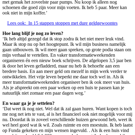
met gemak het zoveelste paar pumps. Nu koop ik alleen nog
schoenen die goed zijn voor mijn voeten. Ik heb 5 paar. Meer kan
ook niet in mijn koffer.’
Lees ook:
In 15 stappen stoppen met dure geldgewoontes
Hoe lang blijf je nog zo leven?
‘Ik heb altijd gezegd dat ik stop zodra ik het niet meer leuk vind.
Maar ik stop nu op het hoogtepunt. Ik wil mijn business namelijk
gaan uitbouwen. Ik wil meer gaan spreken, op grote podia staan om
mijn verhaal te vertellen. En vaker transformatieweekenden
organiseren én een nieuw boek schrijven. De afgelopen 3,5 jaar ben
ik door het leven gefladderd, maar nu heb ik behoefte aan een
bredere basis. En aan meer geld om mezelf in mijn werk verder te
ontwikkelen. Het vrije leven beperkt me daar toch wel in. Als ik
meer transformatieweekenden organiseer ben ik ook meer van huis.
Als je afspreekt om een paar weken op een huis te passen kan je
natuurlijk niet zomaar een paar dagen weg.’
En waar ga je je settelen?
‘Dat weet ik nog niet. Wel dat ik zal gaan huren. Want kopen is toch
me nog net iets te vast, al is het financieel ook niet mogelijk voor mij
nu. Doordat ik in zoveel verschillende huizen gewoond heb, weet ik
wel heel goed wat ik wil. Zoals ruimte en een moestuin. Ik heb laatst
op Funda gekeken en mijn wensen ingevuld. . Als ik een huis vind