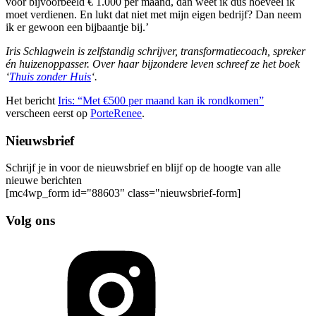
voor bijvoorbeeld € 1.000 per maand, dan weet ik dus hoeveel ik
moet verdienen. En lukt dat niet met mijn eigen bedrijf? Dan neem
ik er gewoon een bijbaantje bij.’
Iris Schlagwein is zelfstandig schrijver, transformatiecoach, spreker
én huizenoppasser. Over haar bijzondere leven schreef ze het boek
‘
Thuis zonder Huis
‘.
Het bericht
Iris: “Met €500 per maand kan ik rondkomen”
verscheen eerst op
PorteRenee
.
Nieuwsbrief
Schrijf je in voor de nieuwsbrief en blijf op de hoogte van alle
nieuwe berichten
[mc4wp_form id="88603" class="nieuwsbrief-form]
Volg ons