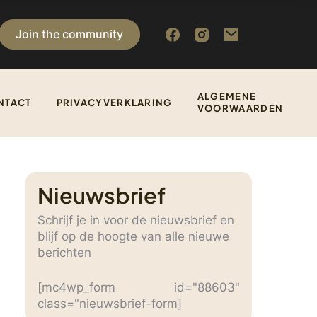
Join the community
ALGEMENE
NTACT
PRIVACYVERKLARING
VOORWAARDEN
Nieuwsbrief
Schrijf je in voor de nieuwsbrief en
blijf op de hoogte van alle nieuwe
berichten
[mc4wp_form id="88603"
class="nieuwsbrief-form]