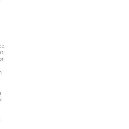
ee
at
or
,
n
n
de
h