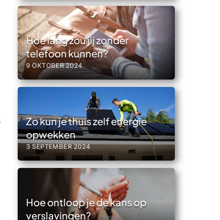
Hoe lang zou jij zonder
telefoon kunnen?
9 OKTOBER 2024
Zo kun je thuis zelf energie
s
opwekken
3 SEPTEMBER 2024
Hoe ontloop je de kans op
verslavingen?