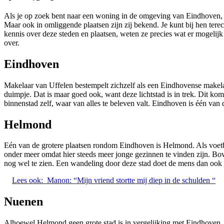
Als je op zoek bent naar een woning in de omgeving van Eindhoven,
Maar ook in omliggende plaatsen zijn zij bekend. Je kunt bij hen te
kennis over deze steden en plaatsen, weten ze precies wat er mogelijk 
over.
Eindhoven
Makelaar van Uffelen bestempelt zichzelf als een Eindhovense makelaa
duimpje. Dat is maar goed ook, want deze lichtstad is in trek. Dit kom
binnenstad zelf, waar van alles te beleven valt. Eindhoven is één van 
Helmond
Eén van de grotere plaatsen rondom Eindhoven is Helmond. Als voetba
onder meer omdat hier steeds meer jonge gezinnen te vinden zijn. Bove
nog wel te zien. Een wandeling door deze stad doet de mens dan ook 
Lees ook:
Manon: “Mijn vriend stortte mij diep in de schulden “
Nuenen
Alhoewel Helmond geen grote stad is in vergelijking met Eindhoven, w