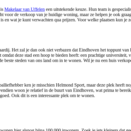
 is
Makelaar van Uffelen
een uitstekende keuze. Hun team is gespecialis
recht voor de verkoop van je huidige woning, maar ze helpen je ook gra
is en wat je kunt verwachten qua prijzen. Voor welke plaatsen kun je zo
rdij. Het zal je dan ook niet verbazen dat Eindhoven het toppunt van h
t omdat deze stad een hoop te bieden heeft: een prachtige universiteit, 
de beste steden van ons land om in te wonen. Wil je nu een huis verkope
lliefhebber ken je misschien Helmond Sport, maar deze plek heeft nog
ndien woon je relatief in de buurt van Eindhoven, wat prima te bereiken
goed. Ook dit is een interessante plek om te wonen.
onen hier alsnog bijna 100.000 inwoners. Zoek je iets kleiners dat geen