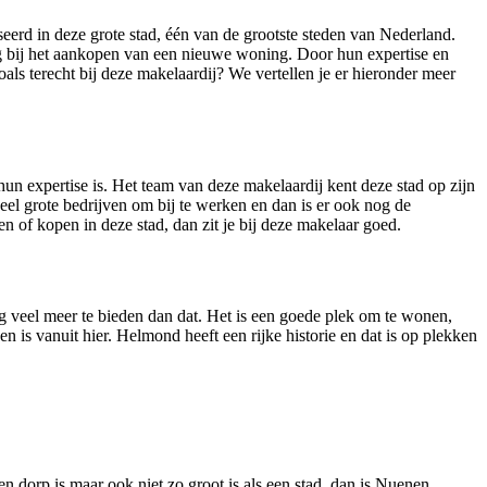
eerd in deze grote stad, één van de grootste steden van Nederland.
ag bij het aankopen van een nieuwe woning. Door hun expertise en
als terecht bij deze makelaardij? We vertellen je er hieronder meer
un expertise is. Het team van deze makelaardij kent deze stad op zijn
veel grote bedrijven om bij te werken en dan is er ook nog de
n of kopen in deze stad, dan zit je bij deze makelaar goed.
 veel meer te bieden dan dat. Het is een goede plek om te wonen,
 is vanuit hier. Helmond heeft een rijke historie en dat is op plekken
 dorp is maar ook niet zo groot is als een stad, dan is Nuenen