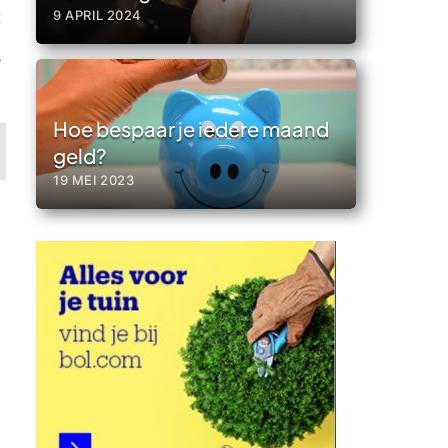
t
9 APRIL 2024
l
r
Hoe bespaar je iedere maand
geld?
19 MEI 2023