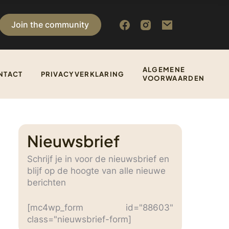
Join the community
ALGEMENE
NTACT
PRIVACYVERKLARING
VOORWAARDEN
Nieuwsbrief
Schrijf je in voor de nieuwsbrief en
blijf op de hoogte van alle nieuwe
berichten
[mc4wp_form id="88603"
class="nieuwsbrief-form]