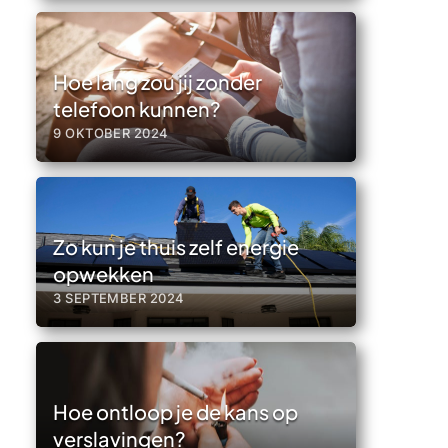
Hoe lang zou jij zonder
telefoon kunnen?
9 OKTOBER 2024
Zo kun je thuis zelf energie
opwekken
3 SEPTEMBER 2024
Hoe ontloop je de kans op
verslavingen?