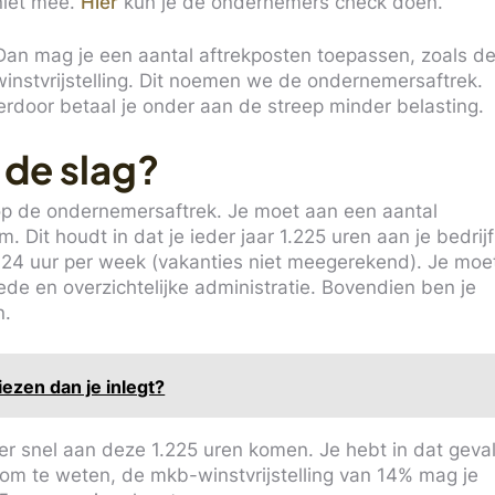
 niet mee.
Hier
kun je de ondernemers check doen.
 Dan mag je een aantal aftrekposten toepassen, zoals d
winstvrijstelling. Dit noemen we de ondernemersaftrek.
ierdoor betaal je onder aan de streep minder belasting.
 de slag?
 op de ondernemersaftrek. Je moet aan een aantal
 Dit houdt in dat je ieder jaar 1.225 uren aan je bedrijf
24 uur per week (vakanties niet meegerekend). Je moe
oede en overzichtelijke administratie. Bovendien ben je
n.
iezen dan je inlegt?
der snel aan deze 1.225 uren komen. Je hebt in dat geva
om te weten, de mkb-winstvrijstelling van 14% mag je