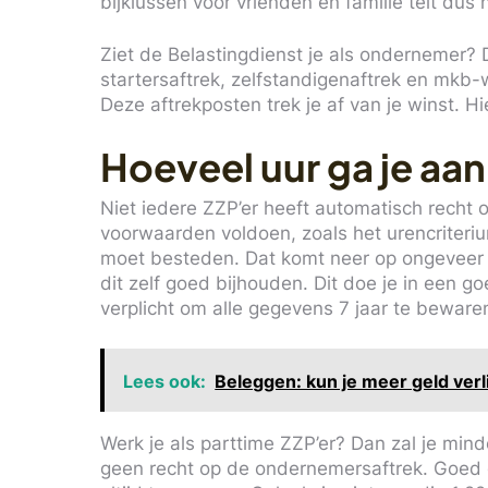
bijklussen voor vrienden en familie telt dus
Ziet de Belastingdienst je als ondernemer?
startersaftrek, zelfstandigenaftrek en mkb-
Deze aftrekposten trek je af van je winst. H
Hoeveel uur ga je aan
Niet iedere ZZP’er heeft automatisch recht
voorwaarden voldoen, zoals het urencriterium.
moet besteden. Dat komt neer op ongeveer 
dit zelf goed bijhouden. Dit doe je in een g
verplicht om alle gegevens 7 jaar te beware
Lees ook:
Beleggen: kun je meer geld verl
Werk je als parttime ZZP’er? Dan zal je min
geen recht op de ondernemersaftrek. Goed 