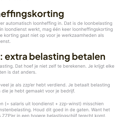
effingskorting
er automatisch loonheffing in. Dat is de loonbelasting
in loondienst werkt, mag één keer loonheffingskorting
ie korting gaat niet op voor je werkzaamheden als
ienst.
 extra belasting betalen
asting. Dat hoef je niet zelf te berekenen. Je krijgt elke
en is dat anders.
veel je als zzp’er hebt verdiend. Je betaalt belasting
 die je hebt gemaakt voor je bedrijf.
en (= salaris uit loondienst + zzp-winst) misschien
mstenbelasting. Houd dit goed in de gaten. Want het
s ZZP’er in een hogere belastingschijf terecht komt.