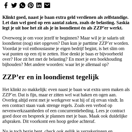
Klinkt goed, naast je baan extra geld verdienen als zelfstandige.
Let dan wel goed op een aantal zaken, zoals de belasting. Saskia
legt je uit hoe het zit als je in loondienst én als ZZP’er werkt.
Overweeg je om voor jezelf te beginnen? Maar wil je je salaris uit
loondienst (nog) niet opgeven? Dan kun je parttime ZZP’er worden.
Voordat je vol enthousiasme je eigen bedrijf begint, is het slim om
wat punten op een rij te zetten. Hoe denkt je baas er bijvoorbeeld
over? Hoe zit het met de belasting? En moet je een boekhouding
bijhouden? Met andere woorden: waar let je allemaal op?
ZZP’er en in loondienst tegelijk
Het klinkt zo makkelijk: even naast je baan wat extra uren maken als
ZZP’er. Dat is fijn, maar er zitten wel wat haken en ogen aan.
Overleg altijd eerst met je werkgever wat hij of zij ervan vindt. In
een contract staan vaak strenge regels. Zoals een verbod op
nevenwerkzaamheden of een concurrentiebeding. Lees je contract
goed door en bespreek je plannen met je baas. Maak ook duidelijke
afspraken. Dit voorkomt een hoop gedoe achteraf.
Nu je toch bezig bent, check ook gelijk je verzekeringen en