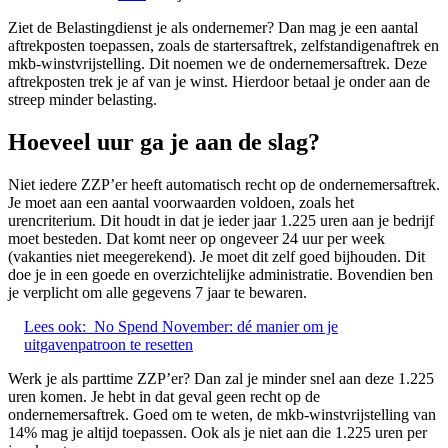
Ziet de Belastingdienst je als ondernemer? Dan mag je een aantal
aftrekposten toepassen, zoals de startersaftrek, zelfstandigenaftrek en
mkb-winstvrijstelling. Dit noemen we de ondernemersaftrek. Deze
aftrekposten trek je af van je winst. Hierdoor betaal je onder aan de
streep minder belasting.
Hoeveel uur ga je aan de slag?
Niet iedere ZZP’er heeft automatisch recht op de ondernemersaftrek.
Je moet aan een aantal voorwaarden voldoen, zoals het
urencriterium. Dit houdt in dat je ieder jaar 1.225 uren aan je bedrijf
moet besteden. Dat komt neer op ongeveer 24 uur per week
(vakanties niet meegerekend). Je moet dit zelf goed bijhouden. Dit
doe je in een goede en overzichtelijke administratie. Bovendien ben
je verplicht om alle gegevens 7 jaar te bewaren.
Lees ook:
No Spend November: dé manier om je
uitgavenpatroon te resetten
Werk je als parttime ZZP’er? Dan zal je minder snel aan deze 1.225
uren komen. Je hebt in dat geval geen recht op de
ondernemersaftrek. Goed om te weten, de mkb-winstvrijstelling van
14% mag je altijd toepassen. Ook als je niet aan die 1.225 uren per