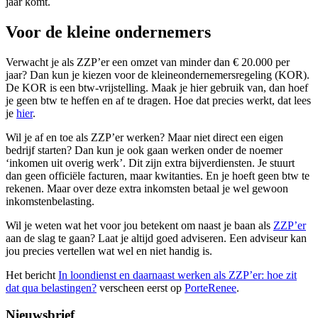
jaar komt.
Voor de kleine ondernemers
Verwacht je als ZZP’er een omzet van minder dan € 20.000 per
jaar? Dan kun je kiezen voor de kleineondernemersregeling (KOR).
De KOR is een btw-vrijstelling. Maak je hier gebruik van, dan hoef
je geen btw te heffen en af te dragen. Hoe dat precies werkt, dat lees
je
hier
.
Wil je af en toe als ZZP’er werken? Maar niet direct een eigen
bedrijf starten? Dan kun je ook gaan werken onder de noemer
‘inkomen uit overig werk’. Dit zijn extra bijverdiensten. Je stuurt
dan geen officiële facturen, maar kwitanties. En je hoeft geen btw te
rekenen. Maar over deze extra inkomsten betaal je wel gewoon
inkomstenbelasting.
Wil je weten wat het voor jou betekent om naast je baan als
ZZP’er
aan de slag te gaan? Laat je altijd goed adviseren. Een adviseur kan
jou precies vertellen wat wel en niet handig is.
Het bericht
In loondienst en daarnaast werken als ZZP’er: hoe zit
dat qua belastingen?
verscheen eerst op
PorteRenee
.
Nieuwsbrief