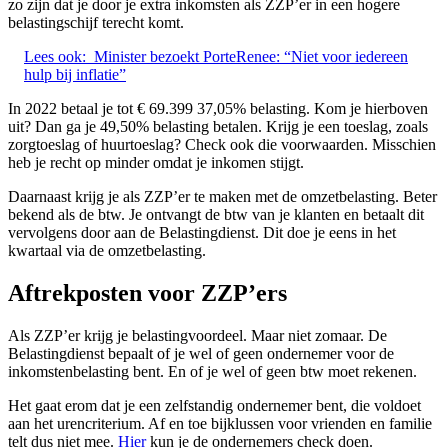
zo zijn dat je door je extra inkomsten als ZZP’er in een hogere
belastingschijf terecht komt.
Lees ook:
Minister bezoekt PorteRenee: “Niet voor iedereen
hulp bij inflatie”
In 2022 betaal je tot € 69.399 37,05% belasting. Kom je hierboven
uit? Dan ga je 49,50% belasting betalen. Krijg je een toeslag, zoals
zorgtoeslag of huurtoeslag? Check ook die voorwaarden. Misschien
heb je recht op minder omdat je inkomen stijgt.
Daarnaast krijg je als ZZP’er te maken met de omzetbelasting. Beter
bekend als de btw. Je ontvangt de btw van je klanten en betaalt dit
vervolgens door aan de Belastingdienst. Dit doe je eens in het
kwartaal via de omzetbelasting.
Aftrekposten voor ZZP’ers
Als ZZP’er krijg je belastingvoordeel. Maar niet zomaar. De
Belastingdienst bepaalt of je wel of geen ondernemer voor de
inkomstenbelasting bent. En of je wel of geen btw moet rekenen.
Het gaat erom dat je een zelfstandig ondernemer bent, die voldoet
aan het urencriterium. Af en toe bijklussen voor vrienden en familie
telt dus niet mee.
Hier
kun je de ondernemers check doen.