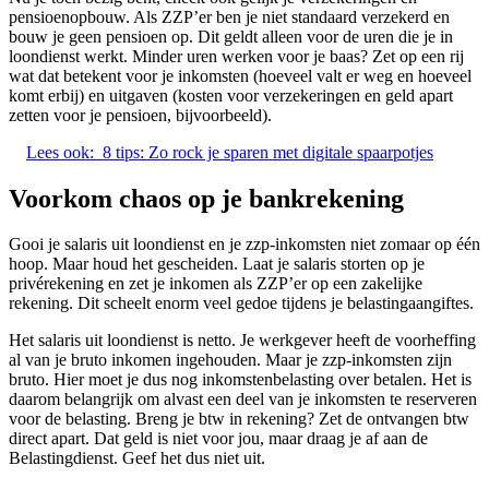
pensioenopbouw. Als ZZP’er ben je niet standaard verzekerd en
bouw je geen pensioen op. Dit geldt alleen voor de uren die je in
loondienst werkt. Minder uren werken voor je baas? Zet op een rij
wat dat betekent voor je inkomsten (hoeveel valt er weg en hoeveel
komt erbij) en uitgaven (kosten voor verzekeringen en geld apart
zetten voor je pensioen, bijvoorbeeld).
Lees ook:
8 tips: Zo rock je sparen met digitale spaarpotjes
Voorkom chaos op je bankrekening
Gooi je salaris uit loondienst en je zzp-inkomsten niet zomaar op één
hoop. Maar houd het gescheiden. Laat je salaris storten op je
privérekening en zet je inkomen als ZZP’er op een zakelijke
rekening. Dit scheelt enorm veel gedoe tijdens je belastingaangiftes.
Het salaris uit loondienst is netto. Je werkgever heeft de voorheffing
al van je bruto inkomen ingehouden. Maar je zzp-inkomsten zijn
bruto. Hier moet je dus nog inkomstenbelasting over betalen. Het is
daarom belangrijk om alvast een deel van je inkomsten te reserveren
voor de belasting. Breng je btw in rekening? Zet de ontvangen btw
direct apart. Dat geld is niet voor jou, maar draag je af aan de
Belastingdienst. Geef het dus niet uit.