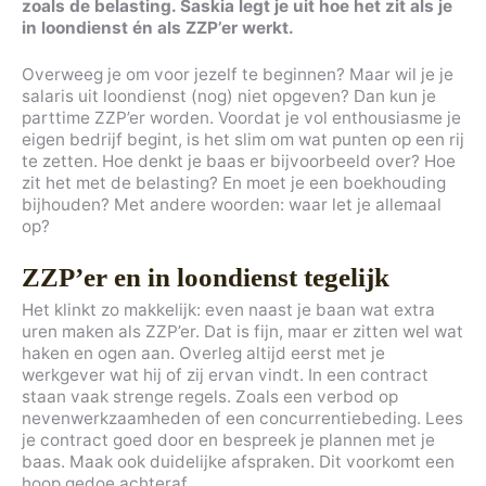
zoals de belasting. Saskia legt je uit hoe het zit als je
in loondienst én als ZZP’er werkt.
Overweeg je om voor jezelf te beginnen? Maar wil je je
salaris uit loondienst (nog) niet opgeven? Dan kun je
parttime ZZP’er worden. Voordat je vol enthousiasme je
eigen bedrijf begint, is het slim om wat punten op een rij
te zetten. Hoe denkt je baas er bijvoorbeeld over? Hoe
zit het met de belasting? En moet je een boekhouding
bijhouden? Met andere woorden: waar let je allemaal
op?
ZZP’er en in loondienst tegelijk
Het klinkt zo makkelijk: even naast je baan wat extra
uren maken als ZZP’er. Dat is fijn, maar er zitten wel wat
haken en ogen aan. Overleg altijd eerst met je
werkgever wat hij of zij ervan vindt. In een contract
staan vaak strenge regels. Zoals een verbod op
nevenwerkzaamheden of een concurrentiebeding. Lees
je contract goed door en bespreek je plannen met je
baas. Maak ook duidelijke afspraken. Dit voorkomt een
hoop gedoe achteraf.