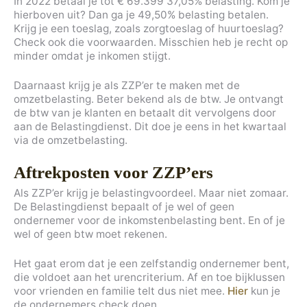
In 2022 betaal je tot € 69.399 37,05% belasting. Kom je
hierboven uit? Dan ga je 49,50% belasting betalen.
Krijg je een toeslag, zoals zorgtoeslag of huurtoeslag?
Check ook die voorwaarden. Misschien heb je recht op
minder omdat je inkomen stijgt.
Daarnaast krijg je als ZZP’er te maken met de
omzetbelasting. Beter bekend als de btw. Je ontvangt
de btw van je klanten en betaalt dit vervolgens door
aan de Belastingdienst. Dit doe je eens in het kwartaal
via de omzetbelasting.
Aftrekposten voor ZZP’ers
Als ZZP’er krijg je belastingvoordeel. Maar niet zomaar.
De Belastingdienst bepaalt of je wel of geen
ondernemer voor de inkomstenbelasting bent. En of je
wel of geen btw moet rekenen.
Het gaat erom dat je een zelfstandig ondernemer bent,
die voldoet aan het urencriterium. Af en toe bijklussen
voor vrienden en familie telt dus niet mee.
Hier
kun je
de ondernemers check doen.