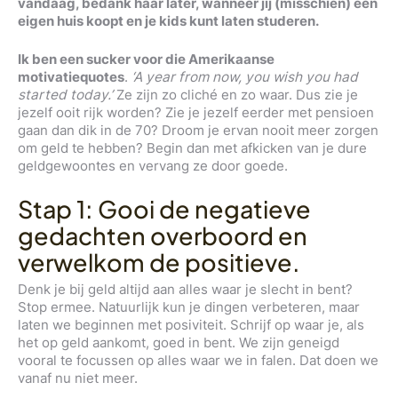
vandaag, bedank haar later, wanneer jij (misschien) een
eigen huis koopt en je kids kunt laten studeren.
Ik ben een sucker voor die Amerikaanse
motivatiequotes
.
‘A year from now, you wish you had
started today.’
Ze zijn zo cliché en zo waar. Dus zie je
jezelf ooit rijk worden? Zie je jezelf eerder met pensioen
gaan dan dik in de 70? Droom je ervan nooit meer zorgen
om geld te hebben? Begin dan met afkicken van je dure
geldgewoontes en vervang ze door goede.
Stap 1: Gooi de negatieve
gedachten overboord en
verwelkom de positieve.
Denk je bij geld altijd aan alles waar je slecht in bent?
Stop ermee. Natuurlijk kun je dingen verbeteren, maar
laten we beginnen met posiviteit. Schrijf op waar je, als
het op geld aankomt, goed in bent. We zijn geneigd
vooral te focussen op alles waar we in falen. Dat doen we
vanaf nu niet meer.