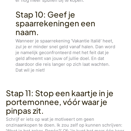
er nog meer spullen bij te kopen.
Stap 10: Geef je
spaarrekeningen een
naam.
Wanneer je spaarrekening ‘Vakantie Italië’ heet,
zul je er minder snel geld vanaf halen. Dan word
je namelijk geconfronteerd met het feit dat je
geld afneemt van jouw of jullie doel. En dat
daardoor die reis langer op zich laat wachten.
Dat wil je niet!
Stap 11: Stop een kaartje in je
portemonnee, vóór waar je
pinpas zit.
Schrijf er iets op wat je motiveert om geen
onzinaankopen te doen. Ik zou zelf op kunnen schrijven:
‘Weet je het zeker, Renée?’ Of: ‘Je kunt het maar één keer