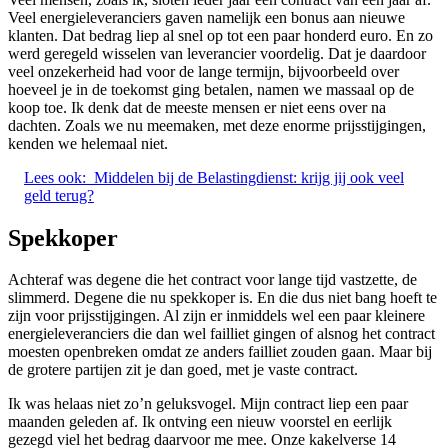
Veel energieleveranciers gaven namelijk een bonus aan nieuwe
klanten. Dat bedrag liep al snel op tot een paar honderd euro. En zo
werd geregeld wisselen van leverancier voordelig. Dat je daardoor
veel onzekerheid had voor de lange termijn, bijvoorbeeld over
hoeveel je in de toekomst ging betalen, namen we massaal op de
koop toe. Ik denk dat de meeste mensen er niet eens over na
dachten. Zoals we nu meemaken, met deze enorme prijsstijgingen,
kenden we helemaal niet.
Lees ook:
Middelen bij de Belastingdienst: krijg jij ook veel
geld terug?
Spekkoper
Achteraf was degene die het contract voor lange tijd vastzette, de
slimmerd. Degene die nu spekkoper is. En die dus niet bang hoeft te
zijn voor prijsstijgingen. Al zijn er inmiddels wel een paar kleinere
energieleveranciers die dan wel failliet gingen of alsnog het contract
moesten openbreken omdat ze anders failliet zouden gaan. Maar bij
de grotere partijen zit je dan goed, met je vaste contract.
Ik was helaas niet zo’n geluksvogel. Mijn contract liep een paar
maanden geleden af. Ik ontving een nieuw voorstel en eerlijk
gezegd viel het bedrag daarvoor me mee. Onze kakelverse 14