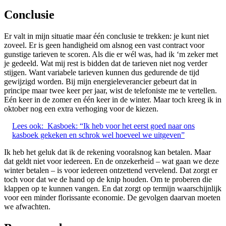
Conclusie
Er valt in mijn situatie maar één conclusie te trekken: je kunt niet
zoveel. Er is geen handigheid om alsnog een vast contract voor
gunstige tarieven te scoren. Als die er wél was, had ik ‘m zeker met
je gedeeld. Wat mij rest is bidden dat de tarieven niet nog verder
stijgen. Want variabele tarieven kunnen dus gedurende de tijd
gewijzigd worden. Bij mijn energieleverancier gebeurt dat in
principe maar twee keer per jaar, wist de telefoniste me te vertellen.
Eén keer in de zomer en één keer in de winter. Maar toch kreeg ik in
oktober nog een extra verhoging voor de kiezen.
Lees ook:
Kasboek: “Ik heb voor het eerst goed naar ons
kasboek gekeken en schrok wel hoeveel we uitgeven”
Ik heb het geluk dat ik de rekening vooralsnog kan betalen. Maar
dat geldt niet voor iedereen. En de onzekerheid – wat gaan we deze
winter betalen – is voor iedereen ontzettend vervelend. Dat zorgt er
toch voor dat we de hand op de knip houden. Om te proberen die
klappen op te kunnen vangen. En dat zorgt op termijn waarschijnlijk
voor een minder florissante economie. De gevolgen daarvan moeten
we afwachten.