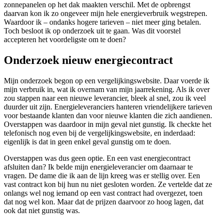
zonnepanelen op het dak maakten verschil. Met de opbrengst
daarvan kon ik zo ongeveer mijn hele energieverbruik wegstrepen.
Waardoor ik – ondanks hogere tarieven – niet meer ging betalen.
Toch besloot ik op onderzoek uit te gaan. Was dit voorstel
accepteren het voordeligste om te doen?
Onderzoek nieuw energiecontract
Mijn onderzoek begon op een vergelijkingswebsite. Daar voerde ik
mijn verbruik in, wat ik overnam van mijn jaarrekening. Als ik over
zou stappen naar een nieuwe leverancier, bleek al snel, zou ik veel
duurder uit zijn. Energieleveranciers hanteren vriendelijkere tarieven
voor bestaande klanten dan voor nieuwe klanten die zich aandienen.
Overstappen was daardoor in mijn geval niet gunstig. Ik checkte het
telefonisch nog even bij de vergelijkingswebsite, en inderdaad:
eigenlijk is dat in geen enkel geval gunstig om te doen.
Overstappen was dus geen optie. En een vast energiecontract
afsluiten dan? Ik belde mijn energieleverancier om daarnaar te
vragen. De dame die ik aan de lijn kreeg was er stellig over. Een
vast contract kon bij hun nu niet gesloten worden. Ze vertelde dat ze
onlangs wel nog iemand op een vast contract had overgezet, toen
dat nog wel kon. Maar dat de prijzen daarvoor zo hoog lagen, dat
ook dat niet gunstig was.