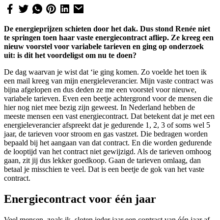
De energieprijzen schieten door het dak. Dus stond Renée niet
te springen toen haar vaste energiecontract afliep. Ze kreeg een
nieuw voorstel voor variabele tarieven en ging op onderzoek
uit: is dit het voordeligst om nu te doen?
De dag waarvan je wist dat ‘ie ging komen. Zo voelde het toen ik
een mail kreeg van mijn energieleverancier. Mijn vaste contract was
bijna afgelopen en dus deden ze me een voorstel voor nieuwe,
variabele tarieven. Even een beetje achtergrond voor de mensen die
hier nog niet mee bezig zijn geweest. In Nederland hebben de
meeste mensen een vast energiecontract. Dat betekent dat je met een
energieleverancier afspreekt dat je gedurende 1, 2, 3 of soms wel 5
jaar, de tarieven voor stroom en gas vastzet. Die bedragen worden
bepaald bij het aangaan van dat contract. En die worden gedurende
de looptijd van het contract niet gewijzigd. Als de tarieven omhoog
gaan, zit jij dus lekker goedkoop. Gaan de tarieven omlaag, dan
betaal je misschien te veel. Dat is een beetje de gok van het vaste
contract.
Energiecontract voor één jaar
Veel mensen, zoals ik, sloten ieder jaar een contract van één jaar af.