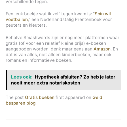
verschillende tegen.
Een leuk boekje wat ik zelf tegen kwam is: “
Spin wil
voetballen
,” een Nederlandstalig Prentenboek voor
peuters en kleuters.
Behalve Smashwords zijn er nog meer platformen waar
gratis (of voor een relatief kleine prijs) e-boeken
aangeboden worden, denk maar eens aan
Amazon
. En
dat is van alles, niet alleen kinderboeken, maar ook
romans en informatieve boeken.
Lees ook:
Hypotheek afsluiten? Zo heb je later
nooit meer extra notariskosten
The post
Gratis boeken
first appeared on
Geld
besparen blog
.