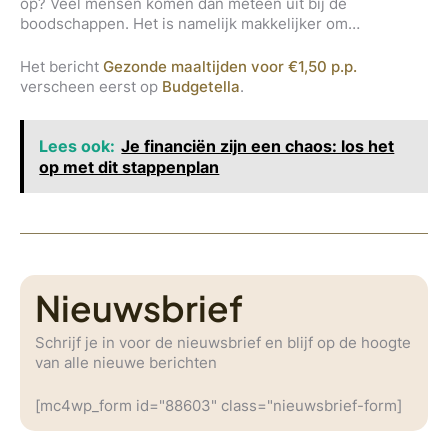
op? Veel mensen komen dan meteen uit bij de
boodschappen. Het is namelijk makkelijker om…
Het bericht
Gezonde maaltijden voor €1,50 p.p.
verscheen eerst op
Budgetella
.
Lees ook:
Je financiën zijn een chaos: los het
op met dit stappenplan
Nieuwsbrief
Schrijf je in voor de nieuwsbrief en blijf op de hoogte
van alle nieuwe berichten
[mc4wp_form id="88603" class="nieuwsbrief-form]