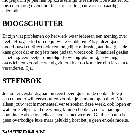
mogelijk om je plannen op korte termijn te realiseren. Je kunt ervoor
kiezen om nog even door te sparen of te gaan voor een aardig
alternatief.
BOOGSCHUTTER
Er zijn wat problemen op het werk waar iedereen een mening over
heeft. Hoogste tijd om de jouwe te ventileren. Als je deze goed
onderbouwt en direct ook een mogelijke oplossing aandraagt, is de
kans groot dat er nog iets mee gedaan wordt ook. Financieel gezien
is het nog een beetje rommelig. Te weinig planning, te weinig
overzicht en vooral te weinig zin om hier op korte termijn iets aan te
veranderen. Tja.
STEENBOK
Je doet er verstandig aan om eerst even goed na te denken hoe je
een en ander wilt verwoorden voordat je je mond open doet. Niet
alleen jouw tact is momenteel ver te zoeken deze week, ook lopen er
wat tere zieltjes rond die weinig kunnen hebben; een onhandige
combinatie als je met elkaar moet samenwerken. Geld besparen is
geen overbodige luxe maar gelukkig kost het je geen enkele moeite.
WATERMAN