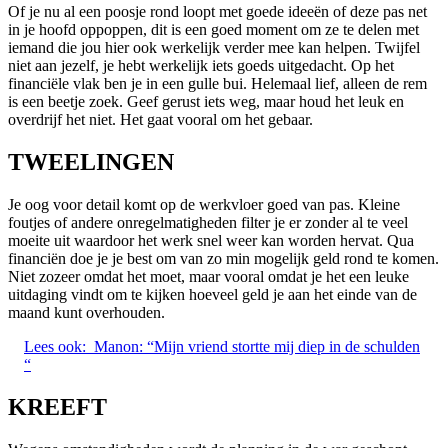
Of je nu al een poosje rond loopt met goede ideeën of deze pas net
in je hoofd oppoppen, dit is een goed moment om ze te delen met
iemand die jou hier ook werkelijk verder mee kan helpen. Twijfel
niet aan jezelf, je hebt werkelijk iets goeds uitgedacht. Op het
financiële vlak ben je in een gulle bui. Helemaal lief, alleen de rem
is een beetje zoek. Geef gerust iets weg, maar houd het leuk en
overdrijf het niet. Het gaat vooral om het gebaar.
TWEELINGEN
Je oog voor detail komt op de werkvloer goed van pas. Kleine
foutjes of andere onregelmatigheden filter je er zonder al te veel
moeite uit waardoor het werk snel weer kan worden hervat. Qua
financiën doe je je best om van zo min mogelijk geld rond te komen.
Niet zozeer omdat het moet, maar vooral omdat je het een leuke
uitdaging vindt om te kijken hoeveel geld je aan het einde van de
maand kunt overhouden.
Lees ook:
Manon: “Mijn vriend stortte mij diep in de schulden
“
KREEFT