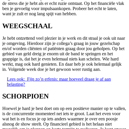
de stress die je hebt als er echt ruzie ontstaat. Op het financiële vlak
ben je gevoelig voor impulsaankopen. Probeer het echt te laten,
want je zult er nog lang spijt van hebben.
WEEGSCHAAL
Je hebt ontzettend veel plezier in je werk en dit straal je ook uit naar
je omgeving. Hierdoor zijn je collega’s graag in jouw gezelschap
en/of worden cliënten of patiënten graag door jou geholpen. Op het
gebied van geld dreig je enorm uit de band te springen en het
grappige is, dat het je even helemaal niets kan schelen. Wie hard
werkt, mag ook hard genieten. En daar heb je ook helemaal gelijk
in. Volgende week doe je het gewoon weer rustig aan.
Lees ook:
Fijn zo’n erfenis: maar hoeveel draag je af aan
belasting?
SCHORPIOEN
Hoewel je hard je best doet om op een positieve manier op te vallen,
is de concurrentie momenteel net iets te groot. Laat het even voor
wat het is en focus je op iets anders waarmee je over een poosje
alsnog de show steelt. Op financieel gebied is het helaas niet