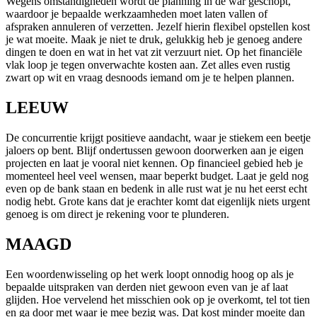
Wegens omstandigheden wordt de planning in de war geschopt,
waardoor je bepaalde werkzaamheden moet laten vallen of
afspraken annuleren of verzetten. Jezelf hierin flexibel opstellen kost
je wat moeite. Maak je niet te druk, gelukkig heb je genoeg andere
dingen te doen en wat in het vat zit verzuurt niet. Op het financiële
vlak loop je tegen onverwachte kosten aan. Zet alles even rustig
zwart op wit en vraag desnoods iemand om je te helpen plannen.
LEEUW
De concurrentie krijgt positieve aandacht, waar je stiekem een beetje
jaloers op bent. Blijf ondertussen gewoon doorwerken aan je eigen
projecten en laat je vooral niet kennen. Op financieel gebied heb je
momenteel heel veel wensen, maar beperkt budget. Laat je geld nog
even op de bank staan en bedenk in alle rust wat je nu het eerst echt
nodig hebt. Grote kans dat je erachter komt dat eigenlijk niets urgent
genoeg is om direct je rekening voor te plunderen.
MAAGD
Een woordenwisseling op het werk loopt onnodig hoog op als je
bepaalde uitspraken van derden niet gewoon even van je af laat
glijden. Hoe vervelend het misschien ook op je overkomt, tel tot tien
en ga door met waar je mee bezig was. Dat kost minder moeite dan