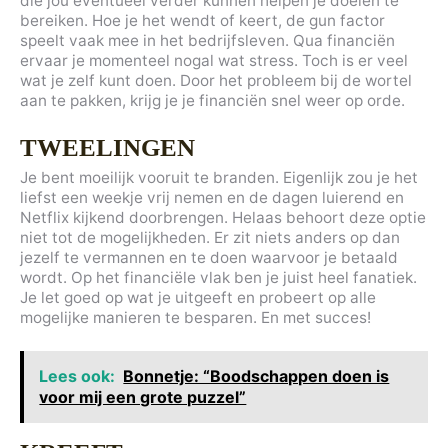
die jou eventueel verder kunnen helpen je doelen te
bereiken. Hoe je het wendt of keert, de gun factor
speelt vaak mee in het bedrijfsleven. Qua financiën
ervaar je momenteel nogal wat stress. Toch is er veel
wat je zelf kunt doen. Door het probleem bij de wortel
aan te pakken, krijg je je financiën snel weer op orde.
TWEELINGEN
Je bent moeilijk vooruit te branden. Eigenlijk zou je het
liefst een weekje vrij nemen en de dagen luierend en
Netflix kijkend doorbrengen. Helaas behoort deze optie
niet tot de mogelijkheden. Er zit niets anders op dan
jezelf te vermannen en te doen waarvoor je betaald
wordt. Op het financiële vlak ben je juist heel fanatiek.
Je let goed op wat je uitgeeft en probeert op alle
mogelijke manieren te besparen. En met succes!
Lees ook:
Bonnetje: “Boodschappen doen is
voor mij een grote puzzel”