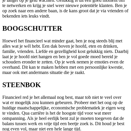
je langer op je geld wachten. Gelukkig is dit een goed moment om
te netwerken en krijg je snel weer nieuwe potentiële klanten. Ben je
op zoek naar een andere baan, is de kans groot dat je via vrienden of
bekenden iets leuks vindt.
BOOGSCHUTTER
Hoewel het financieel wat minder gaat, ben je nog steeds blij met
alles wat je wél hebt. Een dak boven je hoofd, eten en drinken,
familie, vrienden. Liefde en gezelligheid kost gelukkig niets. Daarbij
laat je je hoofd niet hangen en ben je vol goede moed bereid je
schouders eronder te zetten. Op je werk nemen je emoties even de
overhand. Dit kan te maken hebben met een persoonlijke kwestie,
maar ook met andermans situatie die je raakt.
STEENBOK
Financieel red je het allemaal nog best, maar tob niet te veel over
wat er mogelijk zou kunnen gebeuren. Probeer met het oog op de
huidige maatschappelijke, economische problematiek je eigen weg
te vinden. Qua carrière is het de hoogste tijd voor wat meer
ontspanning. Als je heel eerlijk bent zul je moeten toegeven dat de
balans tussen werk en vrije tijd een beetje zoek is. Dit houd je best
nog even vol, maar niet een hele lange tijd.