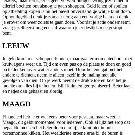
lekkers, maar feit is; er is geen verwen-budget. Wring jezelf niet in
allerlei bochten om alsnog te gaan shoppen. Geld lenen of spullen
op afbetaling kopen is nu het meest onverstandige wat je kunt doen.
Op werkgebied denk je zomaar terug aan een vorige baan en denk
je erover om weer zoiets te gaan doen. Voordat je actie onderneemt,
vraag jezelf eerst nog eens af waarom je er destijds mee gestopt
bent.
LEEUW
Je geld komt met scheppen binnen, maar gaat er momenteel ook met
kruiwagens weer uit. Tijd om even pas op de plaats te doen en goed
na te denken over wat er anders moet. Door het ene gat met het
andere te dichten, neem je alleen jezelf in de maling met alle
gevolgen van dien. Op je werk neemt de drukte toe en kost het je
moeite om alles bij te benen. Blijf kalm en georganiseerd. Beter laat
en netjes dan gehaast en slordig.
MAAGD
Financieel heb je er wel eens beter voor gestaan, maar weet je
Maagd, dit geldt momenteel voor iedereen. Ook al lijkt het erop dat
bepaalde mensen het beter doen dan jij, je kunt niet in hun
portemonnee kijken. Het weelderige groene gras bij de buren is