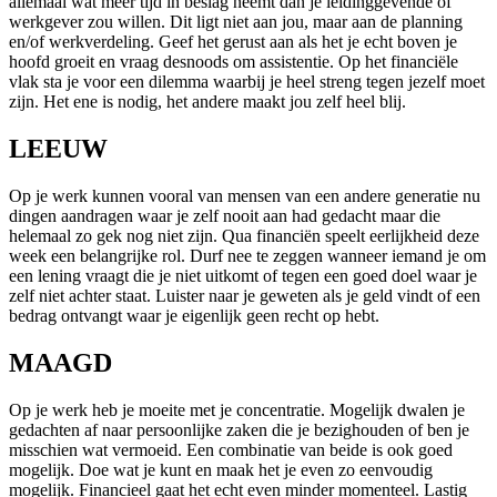
allemaal wat meer tijd in beslag neemt dan je leidinggevende of
werkgever zou willen. Dit ligt niet aan jou, maar aan de planning
en/of werkverdeling. Geef het gerust aan als het je echt boven je
hoofd groeit en vraag desnoods om assistentie. Op het financiële
vlak sta je voor een dilemma waarbij je heel streng tegen jezelf moet
zijn. Het ene is nodig, het andere maakt jou zelf heel blij.
LEEUW
Op je werk kunnen vooral van mensen van een andere generatie nu
dingen aandragen waar je zelf nooit aan had gedacht maar die
helemaal zo gek nog niet zijn. Qua financiën speelt eerlijkheid deze
week een belangrijke rol. Durf nee te zeggen wanneer iemand je om
een lening vraagt die je niet uitkomt of tegen een goed doel waar je
zelf niet achter staat. Luister naar je geweten als je geld vindt of een
bedrag ontvangt waar je eigenlijk geen recht op hebt.
MAAGD
Op je werk heb je moeite met je concentratie. Mogelijk dwalen je
gedachten af naar persoonlijke zaken die je bezighouden of ben je
misschien wat vermoeid. Een combinatie van beide is ook goed
mogelijk. Doe wat je kunt en maak het je even zo eenvoudig
mogelijk. Financieel gaat het echt even minder momenteel. Lastig