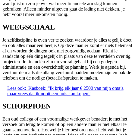
want juist nu zou je wel wat meer financiële armslag kunnen
gebruiken. Alleen minder uitgeven gaat de lading niet dekken, je
hebt vooral meer inkomsten nodig.
WEEGSCHAAL
Je zelfdiscipline is even ver te zoeken waardoor je alles tegelijk doet
en ook alles maar een beetje. Op deze manier komt er niets helemaal
af en worden de dingen ook niet zorgvuldig gedaan. Richt je
aandacht op één ding tegelijk in plaats van deze te verdelen over tig
projecten. Je financiën zijn nu vooral gebaat bij een gedegen
administratie en een overzichtelijke planning. Werk je agenda bij,
verstuur de mails die allang verstuurd hadden moeten zijn en pak de
telefoon om de nodige (betaal)afspraken te maken.
Lees ook:
Kasboek: “Ik krijg elk jaar € 2500 van mijn oma’s,
maar vrees dat ik nooit een huis kan kopen”
SCHORPIOEN
Een oud collega of een voormalige werkgever benadert je met het
verzoek om terug te komen of op een andere manier met elkaar te
gaan samenwerken. Hoewel je hier best oren naar hebt valt het je