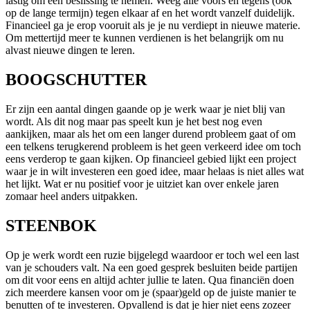
lastig om een beslissing te nemen. Weeg alle voors en tegens (ook
op de lange termijn) tegen elkaar af en het wordt vanzelf duidelijk.
Financieel ga je erop vooruit als je je nu verdiept in nieuwe materie.
Om mettertijd meer te kunnen verdienen is het belangrijk om nu
alvast nieuwe dingen te leren.
BOOGSCHUTTER
Er zijn een aantal dingen gaande op je werk waar je niet blij van
wordt. Als dit nog maar pas speelt kun je het best nog even
aankijken, maar als het om een langer durend probleem gaat of om
een telkens terugkerend probleem is het geen verkeerd idee om toch
eens verderop te gaan kijken. Op financieel gebied lijkt een project
waar je in wilt investeren een goed idee, maar helaas is niet alles wat
het lijkt. Wat er nu positief voor je uitziet kan over enkele jaren
zomaar heel anders uitpakken.
STEENBOK
Op je werk wordt een ruzie bijgelegd waardoor er toch wel een last
van je schouders valt. Na een goed gesprek besluiten beide partijen
om dit voor eens en altijd achter jullie te laten. Qua financiën doen
zich meerdere kansen voor om je (spaar)geld op de juiste manier te
benutten of te investeren. Opvallend is dat je hier niet eens zozeer