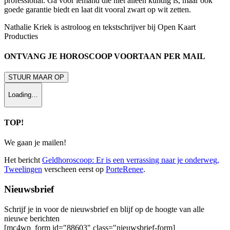
professional. Ga voor iemand die niet alleen kundig is, maar ook
goede garantie biedt en laat dit vooral zwart op wit zetten.
Nathalie Kriek is astroloog en tekstschrijver bij Open Kaart
Producties
ONTVANG JE HOROSCOOP VOORTAAN PER MAIL
STUUR MAAR OP
Loading…
TOP!
We gaan je mailen!
Het bericht
Geldhoroscoop: Er is een verrassing naar je onderweg,
Tweelingen
verscheen eerst op
PorteRenee
.
Nieuwsbrief
Schrijf je in voor de nieuwsbrief en blijf op de hoogte van alle
nieuwe berichten
[mc4wp_form id="88603" class="nieuwsbrief-form]