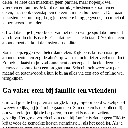
delen! Je hebt dan misschien geen partner, maar hopelijk wel
vrienden en familie. Je kunt natuurlijk je bestaande abonnement
delen, maar ook overstappen op een familie abonnement. Dan gaan
je kosten iets omhoog, krijg je meerdere inloggegevens, maar betaal
je per persoon minder.
Of wat dacht je bijvoorbeeld van het delen van je sportabonnement
van bijvoorbeeld Basic Fit? Ja, dat bestaat. Je betaalt € 30, deelt een
abonnement en kunt de kosten dus splitten.
Soms is opzeggen wel beter dan delen. Kijk eens kritisch naar je
abonnementen en zeg de abo’s op waar je toch niet zoveel mee doet.
Zo heb ik laatst mijn tv-abonnement opgezegd. Ik keek alleen het
nieuws en sporadisch een programma. Scheelt toch weer wat per
maand en tegenwoordig kun je bijna alles via een app of online wel
terugkijken.
Ga vaker eten bij familie (en vrienden)
Om wat geld te besparen als single kun je, bijvoorbeeld wekelijks of
tweewekelijks, bij je familie gaan eten. Samen eten is niet alleen fijn
om wat geld (en tijd) te besparen, maar het is ook ontzettend
gezellig. Het grote voordeel van eten bij familie is dat je geen Tikkie
krijgt voor de gemaakte kosten (tenminste… als het goed is). Als je