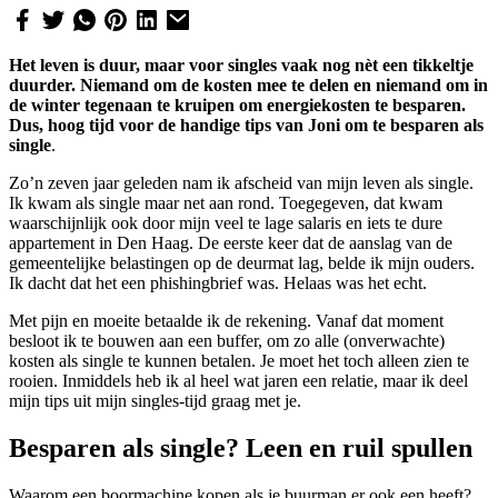
Het leven is duur, maar voor singles vaak nog nèt een tikkeltje
duurder. Niemand om de kosten mee te delen en niemand om in
de winter tegenaan te kruipen om energiekosten te besparen.
Dus, hoog tijd voor de handige tips van Joni om te besparen als
single
.
Zo’n zeven jaar geleden nam ik afscheid van mijn leven als single.
Ik kwam als single maar net aan rond. Toegegeven, dat kwam
waarschijnlijk ook door mijn veel te lage salaris en iets te dure
appartement in Den Haag. De eerste keer dat de aanslag van de
gemeentelijke belastingen op de deurmat lag, belde ik mijn ouders.
Ik dacht dat het een phishingbrief was. Helaas was het echt.
Met pijn en moeite betaalde ik de rekening. Vanaf dat moment
besloot ik te bouwen aan een buffer, om zo alle (onverwachte)
kosten als single te kunnen betalen. Je moet het toch alleen zien te
rooien. Inmiddels heb ik al heel wat jaren een relatie, maar ik deel
mijn tips uit mijn singles-tijd graag met je.
Besparen als single?
Leen en ruil spullen
Waarom een boormachine kopen als je buurman er ook een heeft?