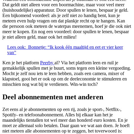
Dat geldt niet alleen voor een boormachine, maar voor veel meer
(huishoudelijke) apparatuur. Door spullen te lenen, bespaar je geld.
Een bijkomend voordeel: als je zelf niet zo handig bent, kun je
meteen even hulp vragen om dat plankje recht op te hangen. Kan
die persoon ook meteen de waterpas meenemen, hoef je die ook niet
meer te kopen. En nog een voordeel: door spullen te lenen, bespaar
je niet alleen geld, maar ook het milieu!
Lees ook:
Bonnetje: “Ik kook één maaltijd en eet er vier keer
van”
Ken je het platform
Peerby
al? Via het platform leen en ruil je
gemakkelijk spullen met je buurt, soms tegen een kleine vergoeding.
Mocht je zelf nou iets te leen hebben, zoals een camera, mixer of
klapstoel, gooi het er ook op om de deeleconomie te stimuleren en
misschien nog wat bij te verdienen. Win-win toch?
Deel abonnementen met anderen
Zet eens al je abonnementen op een rij, zoals je sport-, Netflix-,
Spotify- en telefoonabonnement. Alles bij elkaar kan het je
maandelijks tientallen tot wel meer dan honderd euro kosten. En je
moet ze allemaal solo betalen. Daar gaan we wat aan doen. Je hoeft
niet meteen alle abonnementen op te zeggen, het toverwoord is: