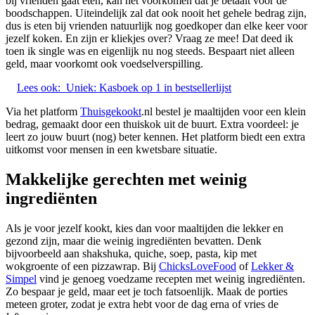
bij vrienden gaat eten, kan het voorkomen dat je betaalt voor de
boodschappen. Uiteindelijk zal dat ook nooit het gehele bedrag zijn,
dus is eten bij vrienden natuurlijk nog goedkoper dan elke keer voor
jezelf koken. En zijn er kliekjes over? Vraag ze mee! Dat deed ik
toen ik single was en eigenlijk nu nog steeds. Bespaart niet alleen
geld, maar voorkomt ook voedselverspilling.
Lees ook:
Uniek: Kasboek op 1 in bestsellerlijst
Via het platform
Thuisgekookt
.nl bestel je maaltijden voor een klein
bedrag, gemaakt door een thuiskok uit de buurt. Extra voordeel: je
leert zo jouw buurt (nog) beter kennen. Het platform biedt een extra
uitkomst voor mensen in een kwetsbare situatie.
Makkelijke gerechten met weinig
ingrediënten
Als je voor jezelf kookt, kies dan voor maaltijden die lekker en
gezond zijn, maar die weinig ingrediënten bevatten. Denk
bijvoorbeeld aan shakshuka, quiche, soep, pasta, kip met
wokgroente of een pizzawrap. Bij
ChicksLoveFood
of
Lekker &
Simpel
vind je genoeg voedzame recepten met weinig ingrediënten.
Zo bespaar je geld, maar eet je toch fatsoenlijk. Maak de porties
meteen groter, zodat je extra hebt voor de dag erna of vries de