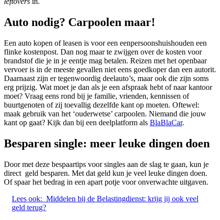
leftovers
in.
Auto nodig? Carpoolen maar!
Een auto kopen of leasen is voor een eenpersoonshuishouden een
flinke kostenpost. Dan nog maar te zwijgen over de kosten voor
brandstof die je in je eentje mag betalen. Reizen met het openbaar
vervoer is in de meeste gevallen niet eens goedkoper dan een autorit.
Daarnaast zijn er tegenwoordig deelauto’s, maar ook die zijn soms
erg prijzig. Wat moet je dan als je een afspraak hebt of naar kantoor
moet? Vraag eens rond bij je familie, vrienden, kennissen of
buurtgenoten of zij toevallig dezelfde kant op moeten. Oftewel:
maak gebruik van het ‘ouderwetse’ carpoolen. Niemand die jouw
kant op gaat? Kijk dan bij een deelplatform als
BlaBlaCar
.
Besparen single: meer leuke dingen doen
Door met deze bespaartips voor singles aan de slag te gaan, kun je
direct geld besparen. Met dat geld kun je veel leuke dingen doen.
Of spaar het bedrag in een apart potje voor onverwachte uitgaven.
Lees ook:
Middelen bij de Belastingdienst: krijg jij ook veel
geld terug?