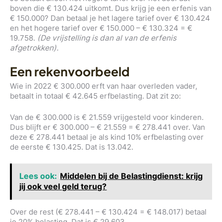
boven die € 130.424 uitkomt. Dus krijg je een erfenis van
€ 150.000? Dan betaal je het lagere tarief over € 130.424
en het hogere tarief over € 150.000 – € 130.324 = €
19.758.
(De vrijstelling is dan al van de erfenis
afgetrokken).
Een rekenvoorbeeld
Wie in 2022 € 300.000 erft van haar overleden vader,
betaalt in totaal € 42.645 erfbelasting. Dat zit zo:
Van de € 300.000 is € 21.559 vrijgesteld voor kinderen.
Dus blijft er € 300.000 – € 21.559 = € 278.441 over. Van
deze € 278.441 betaal je als kind 10% erfbelasting over
de eerste € 130.425. Dat is 13.042.
Lees ook:
Middelen bij de Belastingdienst: krijg
jij ook veel geld terug?
Over de rest (€ 278.441 – € 130.424 = € 148.017) betaal
je 20% belasting. Dat is € 29.603.