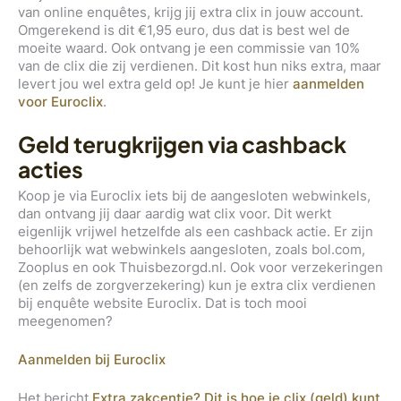
van online enquêtes, krijg jij extra clix in jouw account.
Omgerekend is dit €1,95 euro, dus dat is best wel de
moeite waard. Ook ontvang je een commissie van 10%
van de clix die zij verdienen. Dit kost hun niks extra, maar
levert jou wel extra geld op! Je kunt je hier
aanmelden
voor Euroclix
.
Geld terugkrijgen via cashback
acties
Koop je via Euroclix iets bij de aangesloten webwinkels,
dan ontvang jij daar aardig wat clix voor. Dit werkt
eigenlijk vrijwel hetzelfde als een cashback actie. Er zijn
behoorlijk wat webwinkels aangesloten, zoals bol.com,
Zooplus en ook Thuisbezorgd.nl. Ook voor verzekeringen
(en zelfs de zorgverzekering) kun je extra clix verdienen
bij enquête website Euroclix. Dat is toch mooi
meegenomen?
Aanmelden bij Euroclix
Het bericht
Extra zakcentje? Dit is hoe je clix (geld) kunt