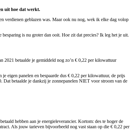
en uit hoe dat werkt.
teen verdienen geblazen was. Maar ook nu nog, wek ik elke dag volop
d.
sparing is nu groter dan ooit. Hoe zit dat precies? Ik leg het je uit.
an 2021 betaalde je gemiddeld nog zo’n € 0,22 per kilowattuur
n je eigen panelen en bespaarde dus € 0,22 per kilowattuur, de prijs
660. Dat betaalde je dankzij je zonnepanelen NIET voor stroom van de
t betaald hebben aan je energieleverancier. Kortom: des te hoger de
ntract. Als jouw tarieven bijvoorbeeld nog vast staan op die € 0,22 per