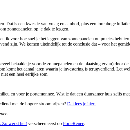
en. Dat is een kwestie van vraag en aanbod, plus een torenhoge inflati
n om zonnepanelen op je dak te leggen.
en ik voor hoe snel je het leggen van zonnepanelen nu precies hebt ter
ijvend zijn. We komen uiteindelijk tot de conclusie dat – voor het gemidd
(hoeveel betaalde je voor de zonnepanelen en de plaatsing ervan) door de 
 som komt het aantal jaren waarin je investering is terugverdiend. Let w
niet een heel eerlijke som.
milieu en voor je portemonnee. Wist je dat een duurzamer huis zelfs me
verdiend met de hogere stroomprijzen?
Dat lees je hier.
enee.
. Zo werkt het!
verscheen eerst op
PorteRenee
.