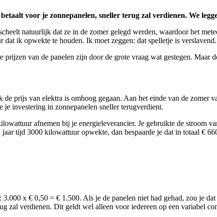
betaalt voor je zonnepanelen, sneller terug zal verdienen. We legg
t scheelt natuurlijk dat ze in de zomer gelegd werden, waardoor het me
ur dat ik opwekte te houden. Ik moet zeggen: dat spelletje is verslaven
 prijzen van de panelen zijn door de grote vraag wat gestegen. Maar de be
ok de prijs van elektra is omhoog gegaan. Aan het einde van de zomer v
e je investering in zonnepanelen sneller terugverdient.
ilowattuur afnemen bij je energieleverancier. Je gebruikte de stroom va
 jaar tijd 3000 kilowattuur opwekte, dan bespaarde je dat in totaal € 
n: 3.000 x € 0,50 = € 1.500. Als je de panelen niet had gehad, zou je da
erug zal verdienen. Dit geldt wel alleen voor iedereen op een variabel co