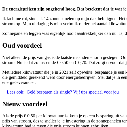
De energieprijzen zijn ongekend hoog. Dat betekent dat je wat je 
Ik lach me rot, sinds ik 14 zonnepanelen op mijn dak heb liggen. He
stroom op. Mijn uitdaging is mijn verbruik onder het aantal kilowattu
Zonnepanelen leggen was eigenlijk nooit aantrekkelijker dan nu. Ja, de
Oud voordeel
Niet alleen de prijs van gas is de laatste maanden enorm gestegen. O
stroom. Nu is dat zo tussen de € 0,50 en € 0,70. Dat zorgt ervoor dat j
Met iedere kilowattuur die je in 2021 zelf opwekte, bespaarde je een k
die gemiddeld gerekend werd door energiebedrijven. Stel dat je in een
energieleverancier.
Lees ook:
Geld besparen als single? Vijf tips speciaal voor jou
Nieuw voordeel
Als de prijs € 0,50 per kilowattuur is, kom je op een besparing uit va
prijs van stroom, des te sneller je je investering in de zonnepanelen t
kilowattuur, had je tegen die prijs stroom kunnen gebruiken.