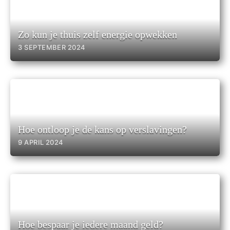
Zo kun je thuis zelf energie opwekken
3 SEPTEMBER 2024
Hoe ontloop je de kans op verslavingen?
9 APRIL 2024
Hoe bespaar je iedere maand geld?