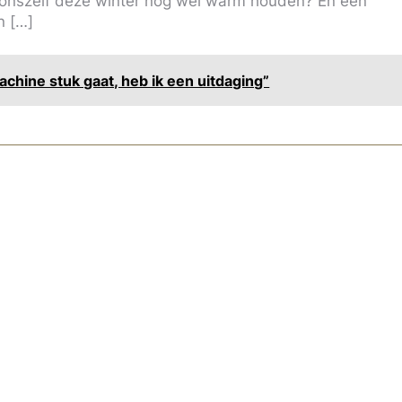
e onszelf deze winter nog wel warm houden? En een
n […]
chine stuk gaat, heb ik een uitdaging”