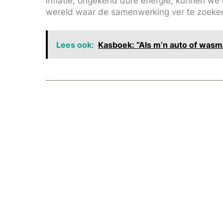
inflatie, ongekend dure energie, kunnen w
wereld waar de samenwerking ver te zoeke
Lees ook:
Kasboek: “Als m’n auto of wasma