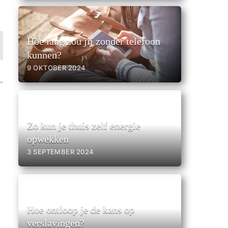
Hoe lang zou jij zonder telefoon
kunnen?
9 OKTOBER 2024
Zo kun je thuis zelf energie
opwekken
3 SEPTEMBER 2024
Hoe ontloop je de kans op
verslavingen?