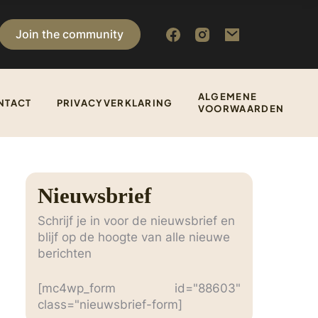
Join the community
ALGEMENE
NTACT
PRIVACYVERKLARING
VOORWAARDEN
Nieuwsbrief
Schrijf je in voor de nieuwsbrief en
blijf op de hoogte van alle nieuwe
berichten
[mc4wp_form id="88603"
9
class="nieuwsbrief-form]