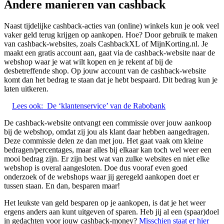
Andere manieren van cashback
Naast tijdelijke cashback-acties van (online) winkels kun je ook veel
vaker geld terug krijgen op aankopen. Hoe? Door gebruik te maken
van cashback-websites, zoals CashbackXL of MijnKorting.nl. Je
maakt een gratis account aan, gaat via de cashback-website naar de
webshop waar je wat wilt kopen en je rekent af bij de
desbetreffende shop. Op jouw account van de cashback-website
komt dan het bedrag te staan dat je hebt bespaard. Dit bedrag kun je
laten uitkeren.
Lees ook:
De ‘klantenservice’ van de Rabobank
De cashback-website ontvangt een commissie over jouw aankoop
bij de webshop, omdat zij jou als klant daar hebben aangedragen.
Deze commissie delen ze dan met jou. Het gaat vaak om kleine
bedragen/percentages, maar alles bij elkaar kan toch wel weer een
mooi bedrag zijn. Er zijn best wat van zulke websites en niet elke
webshop is overal aangesloten. Doe dus vooraf even goed
onderzoek of de webshops waar jij geregeld aankopen doet er
tussen staan. En dan, besparen maar!
Het leukste van geld besparen op je aankopen, is dat je het weer
ergens anders aan kunt uitgeven of sparen. Heb jij al een (spaar)doel
in gedachten voor jouw cashback-money?
Misschien staat er hier