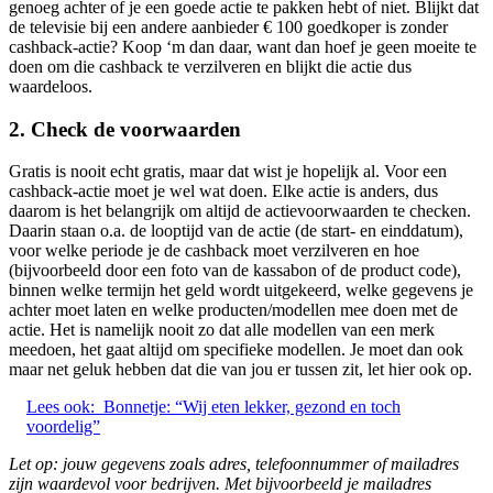
genoeg achter of je een goede actie te pakken hebt of niet. Blijkt dat
de televisie bij een andere aanbieder € 100 goedkoper is zonder
cashback-actie? Koop ‘m dan daar, want dan hoef je geen moeite te
doen om die cashback te verzilveren en blijkt die actie dus
waardeloos.
2. Check de voorwaarden
Gratis is nooit echt gratis, maar dat wist je hopelijk al. Voor een
cashback-actie moet je wel wat doen. Elke actie is anders, dus
daarom is het belangrijk om altijd de actievoorwaarden te checken.
Daarin staan o.a. de looptijd van de actie (de start- en einddatum),
voor welke periode je de cashback moet verzilveren en hoe
(bijvoorbeeld door een foto van de kassabon of de product code),
binnen welke termijn het geld wordt uitgekeerd, welke gegevens je
achter moet laten en welke producten/modellen mee doen met de
actie. Het is namelijk nooit zo dat alle modellen van een merk
meedoen, het gaat altijd om specifieke modellen. Je moet dan ook
maar net geluk hebben dat die van jou er tussen zit, let hier ook op.
Lees ook:
Bonnetje: “Wij eten lekker, gezond en toch
voordelig”
Let op: jouw gegevens zoals adres, telefoonnummer of mailadres
zijn waardevol voor bedrijven. Met bijvoorbeeld je mailadres