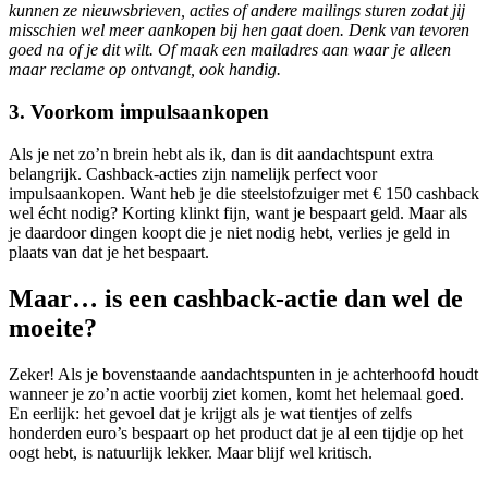
kunnen ze nieuwsbrieven, acties of andere mailings sturen zodat jij
misschien wel meer aankopen bij hen gaat doen. Denk van tevoren
goed na of je dit wilt. Of maak een mailadres aan waar je alleen
maar reclame op ontvangt, ook handig.
3. Voorkom impulsaankopen
Als je net zo’n brein hebt als ik, dan is dit aandachtspunt extra
belangrijk. Cashback-acties zijn namelijk perfect voor
impulsaankopen. Want heb je die steelstofzuiger met € 150 cashback
wel écht nodig? Korting klinkt fijn, want je bespaart geld. Maar als
je daardoor dingen koopt die je niet nodig hebt, verlies je geld in
plaats van dat je het bespaart.
Maar… is een cashback-actie dan wel de
moeite?
Zeker! Als je bovenstaande aandachtspunten in je achterhoofd houdt
wanneer je zo’n actie voorbij ziet komen, komt het helemaal goed.
En eerlijk: het gevoel dat je krijgt als je wat tientjes of zelfs
honderden euro’s bespaart op het product dat je al een tijdje op het
oogt hebt, is natuurlijk lekker. Maar blijf wel kritisch.