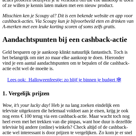
of ze willen je kennis laten maken met een nieuw product.
Misschien ken je Scoupy al? Dit is een bekende website en app voor
cashback-acties. Via Scoupy kun je bijvoorbeeld eten en drinken van
A-merken met een leuke korting scoren of soms zelfs gratis.
Aandachtspunten bij een cashback-actie
Geld besparen op je aankoop klinkt natuurlijk fantastisch. Toch is
het belangrijk om niet zo maar elke aankoop te doen. Hieronder
vind je een aantal aandachtspunten om te bepalen of die cashback-
actie echt wel de moeite is.
Lees ook:
Halloweenfeestje: zo blijf je binnen je budget 🕸
1. Vergelijk prijzen
Wow, it’s your lucky day!
Heb je na lang zoeken eindelijk een
televisie uitgekozen die helemaal voldoet aan je eisen, krijg je ook
nog eens € 100 terug via een cashback-actie. Maar wacht toch nog
heel even met het trekken van die pinpas, want hoe duur is dezelfde
televisie bij andere (online) winkels? Check altijd of de cashback-
actie wel interessant is door prijzen te vergelijken. Zo kom je er snel