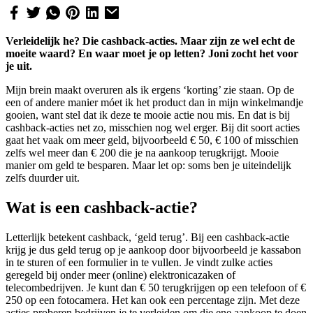
Verleidelijk he? Die cashback-acties. Maar zijn ze wel echt de
moeite waard? En waar moet je op letten? Joni zocht het voor
je uit.
Mijn brein maakt overuren als ik ergens ‘korting’ zie staan. Op de
een of andere manier móet ik het product dan in mijn winkelmandje
gooien, want stel dat ik deze te mooie actie nou mis. En dat is bij
cashback-acties net zo, misschien nog wel erger. Bij dit soort acties
gaat het vaak om meer geld, bijvoorbeeld € 50, € 100 of misschien
zelfs wel meer dan € 200 die je na aankoop terugkrijgt. Mooie
manier om geld te besparen. Maar let op: soms ben je uiteindelijk
zelfs duurder uit.
Wat is een cashback-actie?
Letterlijk betekent cashback, ‘geld terug’. Bij een cashback-actie
krijg je dus geld terug op je aankoop door bijvoorbeeld je kassabon
in te sturen of een formulier in te vullen. Je vindt zulke acties
geregeld bij onder meer (online) elektronicazaken of
telecombedrijven. Je kunt dan € 50 terugkrijgen op een telefoon of €
250 op een fotocamera. Het kan ook een percentage zijn. Met deze
acties proberen bedrijven je te verleiden om die ene aankoop te doen