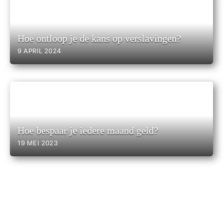
Hoe ontloop je de kans op verslavingen?
9 APRIL 2024
Hoe bespaar je iedere maand geld?
19 MEI 2023