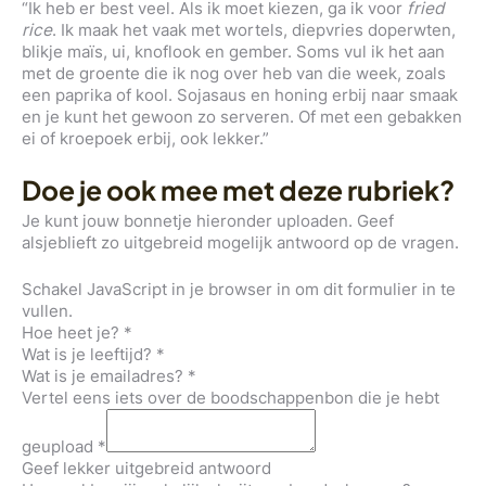
“Ik heb er best veel. Als ik moet kiezen, ga ik voor
fried
rice
. Ik maak het vaak met wortels, diepvries doperwten,
blikje maïs, ui, knoflook en gember. Soms vul ik het aan
met de groente die ik nog over heb van die week, zoals
een paprika of kool. Sojasaus en honing erbij naar smaak
en je kunt het gewoon zo serveren. Of met een gebakken
ei of kroepoek erbij, ook lekker.”
Doe je ook mee met deze rubriek?
Je kunt jouw bonnetje hieronder uploaden. Geef
alsjeblieft zo uitgebreid mogelijk antwoord op de vragen.
Schakel JavaScript in je browser in om dit formulier in te
vullen.
Hoe heet je?
*
Wat is je leeftijd?
*
Wat is je emailadres?
*
Vertel eens iets over de boodschappenbon die je hebt
geupload
*
Geef lekker uitgebreid antwoord