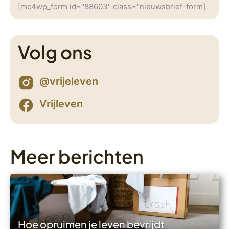
[mc4wp_form id="88603" class="nieuwsbrief-form]
Volg ons
@vrijeleven
Vrijleven
Meer berichten
Hoe opruimen je leven bevrijdt