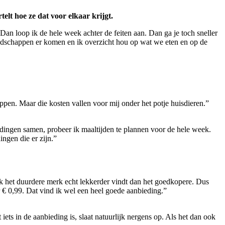
elt hoe ze dat voor elkaar krijgt.
an loop ik de hele week achter de feiten aan. Dan ga je toch sneller
kboodschappen er komen en ik overzicht hou op wat we eten en op de
ppen. Maar die kosten vallen voor mij onder het potje huisdieren.”
 dingen samen, probeer ik maaltijden te plannen voor de hele week.
ngen die er zijn.”
j ik het duurdere merk echt lekkerder vindt dan het goedkopere. Dus
r € 0,99. Dat vind ik wel een heel goede aanbieding.”
ts in de aanbieding is, slaat natuurlijk nergens op. Als het dan ook