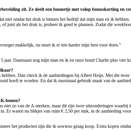
ereiding zit. Ze deelt een bonnetje met volop bonuskorting en vert
niet omdat het druk is binnen het bedrijf dat mijn man en ik hebben. D
s, of juist als het druk is, probeer ik goed te plannen. Zodat die wee
vroeger makkelijk, nu moet ik er iets harder mijn best voor doen.”
5 jaar. Daarnaast nog mijn man en ik en onze hond Charlie plus vier ki
 elkaar?
uis hebben. Dan check ik de aanbiedingen bij Albert Heijn. Met die twee
ooid hoeft te worden. En dat ik maximaal gebruik maak van de aanbiedi
 HAK-bonen?
gaans niet zo van de A-merken, maar dit zijn twee uitzonderingen waarbi
k in. Er waren nu blikjes van ruim € 2,50 per stuk, in de aanbieding voo
eer het producten zijn die ik sowieso graag koop. Extra kopen omdat ie