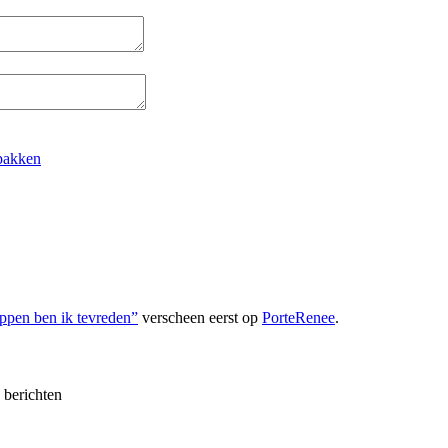
tpakken
ppen ben ik tevreden”
verscheen eerst op
PorteRenee
.
e berichten