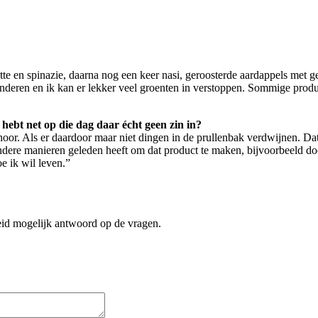
e en spinazie, daarna nog een keer nasi, geroosterde aardappels met g
inderen en ik kan er lekker veel groenten in verstoppen. Sommige prod
 hebt net op die dag daar écht geen zin in?
 hoor. Als er daardoor maar niet dingen in de prullenbak verdwijnen. Dat 
ndere manieren geleden heeft om dat product te maken, bijvoorbeeld door
e ik wil leven.”
reid mogelijk antwoord op de vragen.