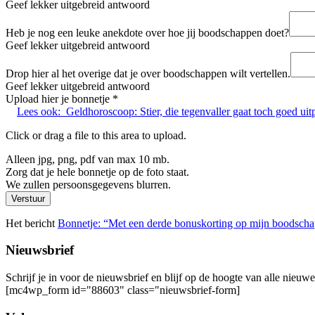
Geef lekker uitgebreid antwoord
Heb je nog een leuke anekdote over hoe jij boodschappen doet?
Geef lekker uitgebreid antwoord
Drop hier al het overige dat je over boodschappen wilt vertellen.
Geef lekker uitgebreid antwoord
Upload hier je bonnetje
*
Lees ook:
Geldhoroscoop: Stier, die tegenvaller gaat toch goed ui
Click or drag a file to this area to upload.
Alleen jpg, png, pdf van max 10 mb.
Zorg dat je hele bonnetje op de foto staat.
We zullen persoonsgegevens blurren.
Verstuur
Het bericht
Bonnetje: “Met een derde bonuskorting op mijn boodscha
Nieuwsbrief
Schrijf je in voor de nieuwsbrief en blijf op de hoogte van alle nieuw
[mc4wp_form id="88603" class="nieuwsbrief-form]