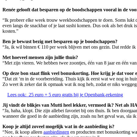
Renée gelooft dat besparen op de boodschappen vooral in de voorb
“Ik probeer elke week trouw weekboodschappen te doen. Soms lukt dat 
even langs de snackbar of je laat sushi komen. Dus ook als het druk i
kosten.”
Ben je bewust bezig met besparen op je boodschappen?
“Ja, ik wil binnen € 110 per week blijven met ons gezin. Dat redde ik 
Met hoeveel mensen zijn jullie thuis?
“Met zijn vieren. We hebben twee zoontjes, één van 8 jaar en één van 
Op deze bon staat flink veel bonuskorting. Hoe krijg je dat voor
“Dat zit ‘m in de voorbereiding. Thuis kijk ik eerst wat we nog in h
Zo weet ik zeker dat ik opmaak wat ik nog heb, zodat er niks weggeg
Lees ook:
25 euro + 5 euro gratis bij je Openbank-rekening
Jij vindt de blikjes van Mutti heel lekker, vermoed ik? Net als
“Ja, haha, klopt. Die zijn allebei favoriet bij ons thuis. Ik ben door
wanneer die goed in de aanbieding zijn, zoals nu het geval was, sla i
Koop je altijd zoveel mogelijk wat in de aanbieding is?
“Nee, ik koop alleen
aanbiedingen
en producten met bonuskorting wann