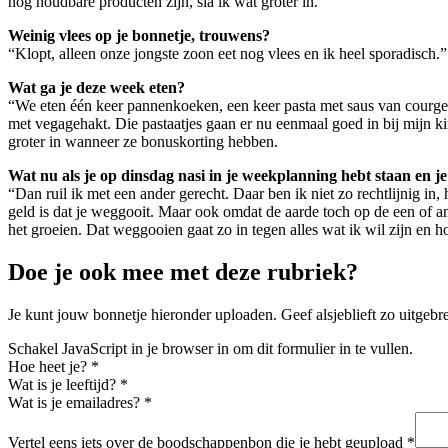
nog houdbare producten zijn, sla ik wat groter in.”
Weinig vlees op je bonnetje, trouwens?
“Klopt, alleen onze jongste zoon eet nog vlees en ik heel sporadisch.”
Wat ga je deze week eten?
“We eten één keer pannenkoeken, een keer pasta met saus van courgett
met vegagehakt. Die pastaatjes gaan er nu eenmaal goed in bij mijn k
groter in wanneer ze bonuskorting hebben.
Wat nu als je op dinsdag nasi in je weekplanning hebt staan en je
“Dan ruil ik met een ander gerecht. Daar ben ik niet zo rechtlijnig in,
geld is dat je weggooit. Maar ook omdat de aarde toch op de een of a
het groeien. Dat weggooien gaat zo in tegen alles wat ik wil zijn en ho
Doe je ook mee met deze rubriek?
Je kunt jouw bonnetje hieronder uploaden. Geef alsjeblieft zo uitgeb
Schakel JavaScript in je browser in om dit formulier in te vullen.
Hoe heet je?
*
Wat is je leeftijd?
*
Wat is je emailadres?
*
Vertel eens iets over de boodschappenbon die je hebt geupload
*