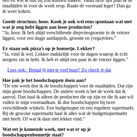
heb en wat ik dus bij zou kunnen maken. Vanaf deze lijst plan ik de
maaltijden in voor de week erop. Raakt de voorraad leger? Dan ga
ik weer koken.
Goede structuur, hoor. Kook je ook wel eens spontaan wat met
wat je nog hebt liggen aan losse producten?
“Ja, hoor. Ik heb altijd verschillende diepvriesgroente in de vriezer
liggen, voor een dagje aardappels, groente en (vega)vlees.”
Er staan ook pizza’s op je bonnetje. Lekker?
“Ja, vind ik wel. Lekker makkelijk voor de dagen waarop ik echt
nergens zin in hebt. Ik heb er altijd een paar in de vriezer liggen.”
Lees ook:
Betaal jij niet te veel huur? Zo check je dat
Hoe pak je het boodschappen doen aan?
“De ene week doe ik de boodschappen voor de maaltijden. Dat zijn
mijn grote boodschappen. De andere week is het de week dat ik
aanvul. Dan haal ik alleen de producten die op zijn en die ik aan wil
vullen in mijn voorraadkast. Ik doe boodschappen bij twee
verschillende winkels. Een budgetsuper en een reguliere supermarkt.
Bij de gewone supermarkt haal ik alles wat de budgetsupermarkt
niet heeft. Of wat ik daar niet lekker vind.”
Wat eet je komende week, met wat er op je
boodschappenbonnetje staat?