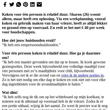
Koken voor één persoon is relatief duur. Sharon (26) woont
alleen, maar heeft een oplossing. Via een weekplanning, vooraf
koken en gebruik maken van haar vriezer, heeft ze altijd lekker
en gezond eten op voorraad. En redt ze het met € 40 per week
voor boodschappen.
Hoe ziet jouw huishouden eruit?
“Ik heb een eenpersoonshuishouden.”
Voor één persoon koken is relatief duur. Hoe ga je daarmee
om?
“Ik heb een manier gevonden om dat op te lossen. Ik kook gewone
gezinsporties. Deze week bijvoorbeeld een volledige maaltijd voor
vier personen met zo’n maaltijdmix voor chili, bijvoorbeeld.
Vervolgens eet ik er die avond van en
vries ik de andere porties in
.
Zo is het niet nodig om elke dag te koken en ook niet om voor elke
dag ingrediënten voor de avondmaaltijden te halen.”
Wat slim!
“Ik heb zelfs nog de tik om op het whiteboard op mijn koelkast, te
noteren wat ik allemaal op voorraad heb in de vriezer. Zodra ik er
een portie uithaal, wijzig ik het aantal. Zo weet ik precies wat ik nog