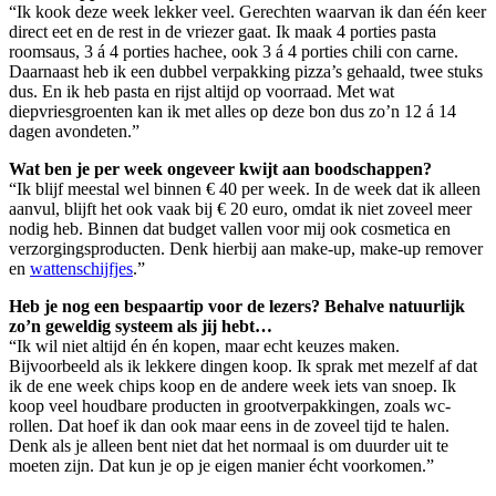
“Ik kook deze week lekker veel. Gerechten waarvan ik dan één keer
direct eet en de rest in de vriezer gaat. Ik maak 4 porties pasta
roomsaus, 3 á 4 porties hachee, ook 3 á 4 porties chili con carne.
Daarnaast heb ik een dubbel verpakking pizza’s gehaald, twee stuks
dus. En ik heb pasta en rijst altijd op voorraad. Met wat
diepvriesgroenten kan ik met alles op deze bon dus zo’n 12 á 14
dagen avondeten.”
Wat ben je per week ongeveer kwijt aan boodschappen?
“Ik blijf meestal wel binnen € 40 per week. In de week dat ik alleen
aanvul, blijft het ook vaak bij € 20 euro, omdat ik niet zoveel meer
nodig heb. Binnen dat budget vallen voor mij ook cosmetica en
verzorgingsproducten. Denk hierbij aan make-up, make-up remover
en
wattenschijfjes
.”
Heb je nog een bespaartip voor de lezers? Behalve natuurlijk
zo’n geweldig systeem als jij hebt…
“Ik wil niet altijd én én kopen, maar echt keuzes maken.
Bijvoorbeeld als ik lekkere dingen koop. Ik sprak met mezelf af dat
ik de ene week chips koop en de andere week iets van snoep. Ik
koop veel houdbare producten in grootverpakkingen, zoals wc-
rollen. Dat hoef ik dan ook maar eens in de zoveel tijd te halen.
Denk als je alleen bent niet dat het normaal is om duurder uit te
moeten zijn. Dat kun je op je eigen manier écht voorkomen.”