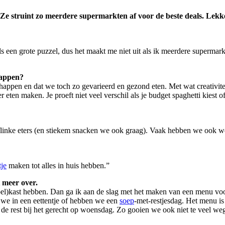
e struint zo meerdere supermarkten af voor de beste deals. Lekke
ls een grote puzzel, dus het maakt me niet uit als ik meerdere superma
happen?
happen en dat we toch zo gevarieerd en gezond eten. Met wat creativi
r eten maken. Je proeft niet veel verschil als je budget spaghetti kies
flinke eters (en stiekem snacken we ook graag). Vaak hebben we ook wel
je
maken tot alles in huis hebben.”
 meer over.
oel)kast hebben. Dan ga ik aan de slag met het maken van een menu vo
n we in een eettentje of hebben we een
soep
-met-restjesdag. Het menu i
de rest bij het gerecht op woensdag. Zo gooien we ook niet te veel we