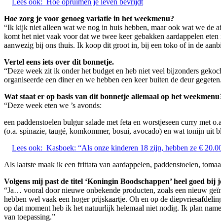
Lees ook:
Hoe opruimen je leven bevrijdt
Hoe zorg je voor genoeg variatie in het weekmenu?
“Ik kijk niet alleen wat we nog in huis hebben, maar ook wat we de af
komt het niet vaak voor dat we twee keer gebakken aardappelen eten in
aanwezig bij ons thuis. Ik koop dit groot in, bij een toko of in de aanb
Vertel eens iets over dit bonnetje.
“Deze week zit ik onder het budget en heb niet veel bijzonders gekoc
organiseerde een diner en we hebben een keer buiten de deur gegeten. 
Wat staat er op basis van dit bonnetje allemaal op het weekmenu
“Deze week eten we ’s avonds:
een paddenstoelen bulgur salade met feta en worstjeseen curry met o.a.
(o.a. spinazie, taugé, komkommer, bosui, avocado) en wat tonijn uit 
Lees ook:
Kasboek: “Als onze kinderen 18 zijn, hebben ze € 20.0
Als laatste maak ik een frittata van aardappelen, paddenstoelen, tomaa
Volgens mij past de titel ‘Koningin Boodschappen’ heel goed bij j
“Ja… vooral door nieuwe onbekende producten, zoals een nieuw geïntr
hebben wel vaak een hoger prijskaartje. Oh en op de diepvriesafdeling
op dat moment heb ik het natuurlijk helemaal niet nodig. Ik plan namel
van toepassing.”