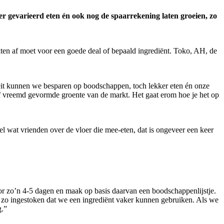
r gevarieerd eten én ook nog de spaarrekening laten groeien, zo
rkten af moet voor een goede deal of bepaald ingrediënt. Toko, AH, de
teit kunnen we besparen op boodschappen, toch lekker eten én onze
t of vreemd gevormde groente van de markt. Het gaat erom hoe je het op
 wat vrienden over de vloer die mee-eten, dat is ongeveer een keer
or zo’n 4-5 dagen en maak op basis daarvan een boodschappenlijstje.
s zo ingestoken dat we een ingrediënt vaker kunnen gebruiken. Als we
g.”