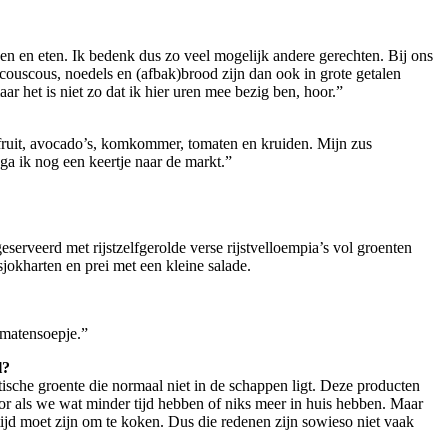
ken en eten. Ik bedenk dus zo veel mogelijk andere gerechten. Bij ons
 couscous, noedels en (afbak)brood zijn dan ook in grote getalen
aar het is niet zo dat ik hier uren mee bezig ben, hoor.”
 fruit, avocado’s, komkommer, tomaten en kruiden. Mijn zus
ga ik nog een keertje naar de markt.”
eserveerd met rijstzelfgerolde verse rijstvelloempia’s vol groenten
jokharten en prei met een kleine salade.
tomatensoepje.”
l?
sche groente die normaal niet in de schappen ligt. Deze producten
oor als we wat minder tijd hebben of niks meer in huis hebben. Maar
 tijd moet zijn om te koken. Dus die redenen zijn sowieso niet vaak