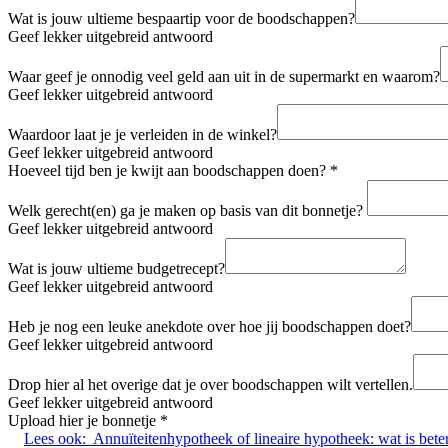
Wat is jouw ultieme bespaartip voor de boodschappen?
Geef lekker uitgebreid antwoord
Waar geef je onnodig veel geld aan uit in de supermarkt en waarom?
Geef lekker uitgebreid antwoord
Waardoor laat je je verleiden in de winkel?
Geef lekker uitgebreid antwoord
Hoeveel tijd ben je kwijt aan boodschappen doen?
*
Welk gerecht(en) ga je maken op basis van dit bonnetje?
Geef lekker uitgebreid antwoord
Wat is jouw ultieme budgetrecept?
Geef lekker uitgebreid antwoord
Heb je nog een leuke anekdote over hoe jij boodschappen doet?
Geef lekker uitgebreid antwoord
Drop hier al het overige dat je over boodschappen wilt vertellen.
Geef lekker uitgebreid antwoord
Upload hier je bonnetje
*
Lees ook:
Annuïteitenhypotheek of lineaire hypotheek: wat is bete