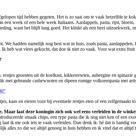
gelopen tijd hebben gegeten. Het is zo saai om te vaak hetzelfde te ko
 een week of een hele week Italiaans. Aardappels, pasta, rijst, bloem,
ieding, want het blijft lang goed. Het klinkt als een heel uitzoekwerk, m
ht. We hadden namelijk nog best wat in huis, zoals pasta, aardappelen,
Ik heb wat vlees gekocht, dat doe ik niet zo vaak. Voor wat extra fruit 
?
 restjes groenten uit de koelkast, kikkererwten, aubergine en spinazie g
blik met gebrande cashewnoten en dipeen romige volkorenpasta met artis
00”
tjes, kaas en eieren voor bij eventuele restjes eten of een zelfgemaakt 
e. Maar laat deze koningin zich ook wel eens verleiden in de winke
oduceerde smaak chips, een type pasta die ik nog niet ken of een exoti
 laat ik me ook iets te vaak verleiden. Dan denk ik: hé dat is handig v
ijk alles zo dat we altijd genoeg in huis hebben en ik vind dat er altijd