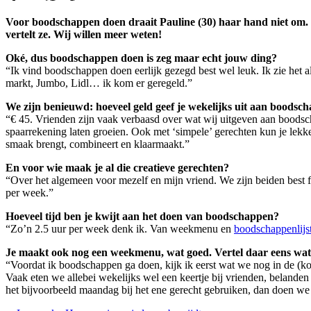
Voor boodschappen doen draait Pauline (30) haar hand niet om. Z
vertelt ze. Wij willen meer weten!
Oké, dus boodschappen doen is zeg maar echt jouw ding?
“Ik vind boodschappen doen eerlijk gezegd best wel leuk. Ik zie het a
markt, Jumbo, Lidl… ik kom er geregeld.”
We zijn benieuwd: hoeveel geld geef je wekelijks uit aan boodsc
“€ 45. Vrienden zijn vaak verbaasd over wat wij uitgeven aan boodsc
spaarrekening laten groeien. Ook met ‘simpele’ gerechten kun je lekke
smaak brengt, combineert en klaarmaakt.”
En voor wie maak je al die creatieve gerechten?
“Over het algemeen voor mezelf en mijn vriend. We zijn beiden best 
per week.”
Hoeveel tijd ben je kwijt aan het doen van boodschappen?
“Zo’n 2.5 uur per week denk ik. Van weekmenu en
boodschappenlijst
Je maakt ook nog een weekmenu, wat goed. Vertel daar eens wat
“Voordat ik boodschappen ga doen, kijk ik eerst wat we nog in de (k
Vaak eten we allebei wekelijks wel een keertje bij vrienden, belande
het bijvoorbeeld maandag bij het ene gerecht gebruiken, dan doen we 