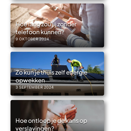
Hoe lang zou jij zonder
telefoon kunnen?
9 OKTOBER 2024
Zo kun je thuis zelf energie
opwekken
3 SEPTEMBER 2024
Hoe ontloop je de kans op
verslavingen?