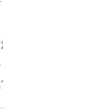
n
 €
at
s
 €
n
.