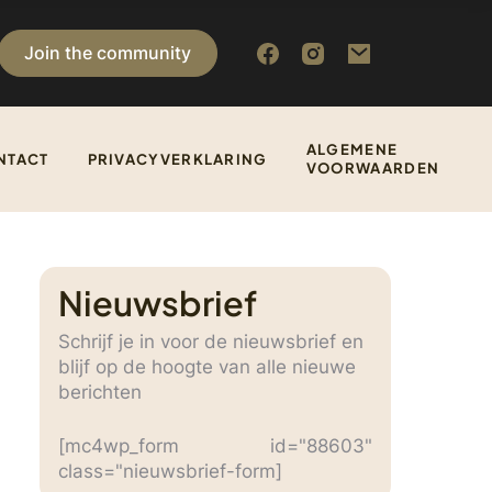
Join the community
ALGEMENE
NTACT
PRIVACYVERKLARING
VOORWAARDEN
Nieuwsbrief
Schrijf je in voor de nieuwsbrief en
blijf op de hoogte van alle nieuwe
berichten
[mc4wp_form id="88603"
class="nieuwsbrief-form]