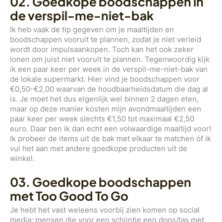
02. Goedkope boodschappen in
de verspil-me-niet-bak
Ik heb vaak de tip gegeven om je maaltijden en
boodschappen vooruit te plannen, zodat je niet verleid
wordt door impulsaankopen. Toch kan het ook zeker
lonen om juist niet vooruit te plannen. Tegenwoordig kijk
ik een paar keer per week in de verspil-me-niet-bak van
de lokale supermarkt. Hier vind je boodschappen voor
€0,50-€2,00 waarvan de houdbaarheidsdatum die dag al
is. Je moet het dus eigenlijk wel binnen 2 dagen eten,
maar op deze manier kosten mijn avondmaaltijden een
paar keer per week slechts €1,50 tot maximaal €2,50
euro. Daar ben ik dan echt een volwaardige maaltijd voor!
Ik probeer de items uit de bak met elkaar te matchen óf ik
vul het aan met andere goedkope producten uit de
winkel.
03. Goedkope boodschappen
met Too Good To Go
Je hebt het vast weleens voorbij zien komen op social
media; mensen die voor een schijntje een doos/tas met