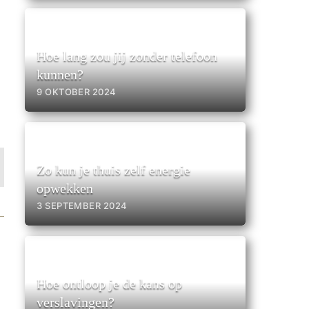
Hoe lang zou jij zonder telefoon
kunnen?
9 OKTOBER 2024
Zo kun je thuis zelf energie
opwekken
3 SEPTEMBER 2024
Hoe ontloop je de kans op
verslavingen?