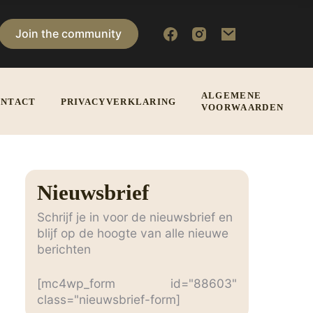
Join the community
ALGEMENE
NTACT
PRIVACYVERKLARING
VOORWAARDEN
Nieuwsbrief
Schrijf je in voor de nieuwsbrief en
blijf op de hoogte van alle nieuwe
berichten
[mc4wp_form id="88603"
class="nieuwsbrief-form]