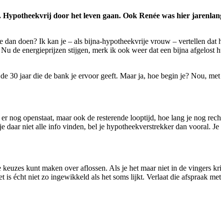
. Hypotheekvrij door het leven gaan. Ook Renée was hier jarenlan
an doen? Ik kan je – als bijna-hypotheekvrije vrouw – vertellen dat het 
u de energieprijzen stijgen, merk ik ook weer dat een bijna afgelost hu
 de 30 jaar die de bank je ervoor geeft. Maar ja, hoe begin je? Nou, met
 er nog openstaat, maar ook de resterende looptijd, hoe lang je nog recht
je daar niet alle info vinden, bel je hypotheekverstrekker dan vooral. 
 keuzes kunt maken over aflossen. Als je het maar niet in de vingers k
is écht niet zo ingewikkeld als het soms lijkt. Verlaat die afspraak met 