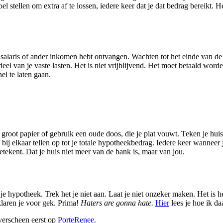
l stellen om extra af te lossen, iedere keer dat je dat bedrag bereikt. H
salaris of ander inkomen hebt ontvangen. Wachten tot het einde van de m
deel van je vaste lasten. Het is niet vrijblijvend. Het moet betaald worde
nel te laten gaan.
root papier of gebruik een oude doos, die je plat vouwt. Teken je huis 
bij elkaar tellen op tot je totale hypotheekbedrag. Iedere keer wanneer 
etekent. Dat je huis niet meer van de bank is, maar van jou.
e hypotheek. Trek het je niet aan. Laat je niet onzeker maken. Het is h
klaren je voor gek. Prima!
Haters are gonna hate.
Hier
lees je hoe ik d
erscheen eerst op
PorteRenee
.