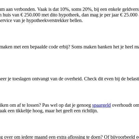
aan verbonden. Vaak is dat 10%, soms 20%, bij een enkele geldverstr
n huis van € 250.000 met dito hypotheek, dan mag je per jaar € 25.00
service van je hypotheekverstrekker bellen.
rmaken met een bepaalde code erbij? Soms maken banken het je heel mak
er je toeslagen ontvangt van de overheid. Check dit even bij de belast
iken om af te lossen? Pas wel op dat je genoeg
spaargeld
overhoudt om 
ak een tikkeltje hoog, maar het geeft een richtlijn.
noeg over om iedere maand een extra aflossing te doen? Of bijvoorbeeld