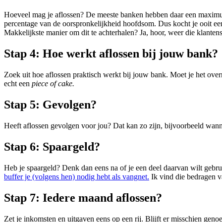
Hoeveel mag je aflossen? De meeste banken hebben daar een maximum 
percentage van de oorspronkelijkheid hoofdsom. Dus kocht je ooit ee
Makkelijkste manier om dit te achterhalen? Ja, hoor, weer die klanten
Stap 4:
Hoe werkt aflossen bij jouw bank?
Zoek uit hoe aflossen praktisch werkt bij jouw bank. Moet je het ove
echt een
piece of cake.
Stap 5:
Gevolgen?
Heeft aflossen gevolgen voor jou? Dat kan zo zijn, bijvoorbeeld wanne
Stap 6:
Spaargeld?
Heb je spaargeld? Denk dan eens na of je een deel daarvan wilt gebru
buffer je (volgens hen) nodig hebt als vangnet.
Ik vind die bedragen va
Stap 7:
Iedere maand aflossen?
Zet je inkomsten en uitgaven eens op een rij. Blijft er misschien ge