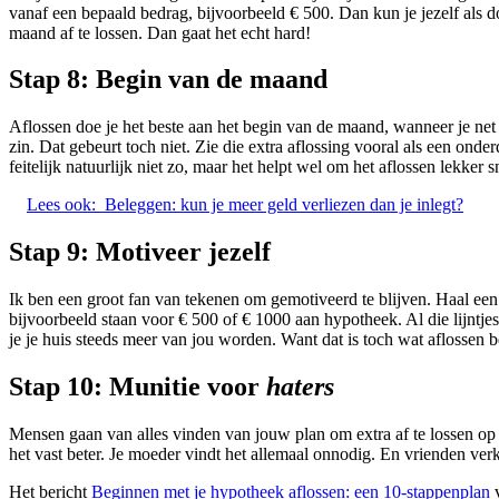
vanaf een bepaald bedrag, bijvoorbeeld € 500. Dan kun je jezelf als doe
maand af te lossen. Dan gaat het echt hard!
Stap 8:
Begin van de maand
Aflossen doe je het beste aan het begin van de maand, wanneer je net 
zin. Dat gebeurt toch niet. Zie die extra aflossing vooral als een onder
feitelijk natuurlijk niet zo, maar het helpt wel om het aflossen lekker s
Lees ook:
Beleggen: kun je meer geld verliezen dan je inlegt?
Stap 9:
Motiveer jezelf
Ik ben een groot fan van tekenen om gemotiveerd te blijven. Haal een g
bijvoorbeeld staan voor € 500 of € 1000 aan hypotheek. Al die lijntjes 
je je huis steeds meer van jou worden. Want dat is toch wat aflossen b
Stap 10: Munitie voor
haters
Mensen gaan van alles vinden van jouw plan om extra af te lossen op j
het vast beter. Je moeder vindt het allemaal onnodig. En vrienden ver
Het bericht
Beginnen met je hypotheek aflossen: een 10-stappenplan
v