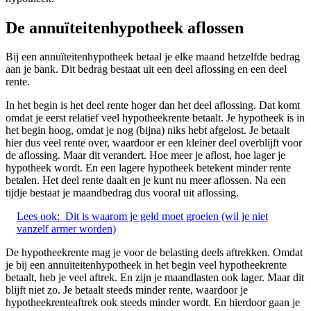
De annuïteitenhypotheek aflossen
Bij een annuïteitenhypotheek betaal je elke maand hetzelfde bedrag
aan je bank. Dit bedrag bestaat uit een deel aflossing en een deel
rente.
In het begin is het deel rente hoger dan het deel aflossing. Dat komt
omdat je eerst relatief veel hypotheekrente betaalt. Je hypotheek is in
het begin hoog, omdat je nog (bijna) niks hebt afgelost. Je betaalt
hier dus veel rente over, waardoor er een kleiner deel overblijft voor
de aflossing. Maar dit verandert. Hoe meer je aflost, hoe lager je
hypotheek wordt. En een lagere hypotheek betekent minder rente
betalen. Het deel rente daalt en je kunt nu meer aflossen. Na een
tijdje bestaat je maandbedrag dus vooral uit aflossing.
Lees ook:
Dit is waarom je geld moet groeien (wil je niet
vanzelf armer worden)
De hypotheekrente mag je voor de belasting deels aftrekken. Omdat
je bij een annuïteitenhypotheek in het begin veel hypotheekrente
betaalt, heb je veel aftrek. En zijn je maandlasten ook lager. Maar dit
blijft niet zo. Je betaalt steeds minder rente, waardoor je
hypotheekrenteaftrek ook steeds minder wordt. En hierdoor gaan je