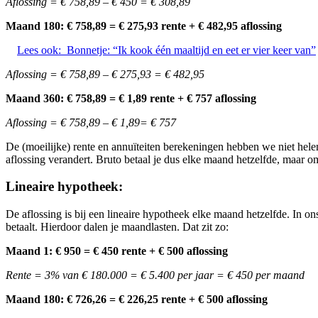
Aflossing = € 758,89 – € 450 = € 308,89
Maand 180: € 758,89 = € 275,93 rente + € 482,95 aflossing
Lees ook:
Bonnetje: “Ik kook één maaltijd en eet er vier keer van”
Aflossing = € 758,89 – € 275,93 = € 482,95
Maand 360: € 758,89 = € 1,89 rente + € 757 aflossing
Aflossing = € 758,89 – € 1,89= € 757
De (moeilijke) rente en annuïteiten berekeningen hebben we niet helem
aflossing verandert. Bruto betaal je dus elke maand hetzelfde, maar o
Lineaire hypotheek:
De aflossing is bij een lineaire hypotheek elke maand hetzelfde. In on
betaalt. Hierdoor dalen je maandlasten. Dat zit zo:
Maand 1: € 950 = € 450 rente + € 500 aflossing
Rente = 3% van € 180.000 = € 5.400 per jaar = € 450 per maand
Maand 180: € 726,26 = € 226,25 rente + € 500 aflossing