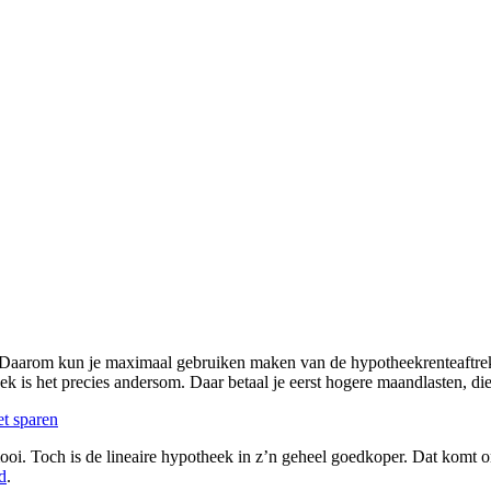
nte. Daarom kun je maximaal gebruiken maken van de hypotheekrenteaftre
k is het precies andersom. Daar betaal je eerst hogere maandlasten, di
t sparen
mooi. Toch is de lineaire hypotheek in z’n geheel goedkoper. Dat komt om
d
.