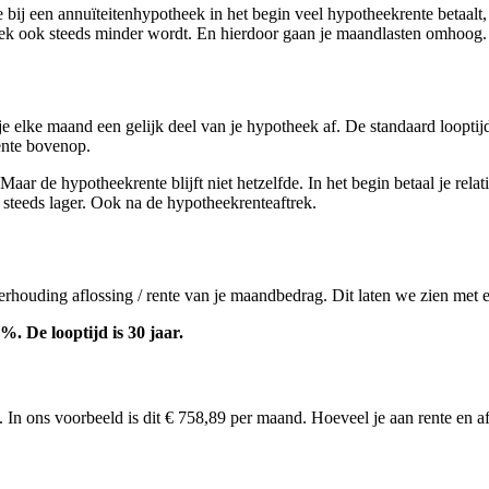
ij een annuïteitenhypotheek in het begin veel hypotheekrente betaalt, he
ftrek ook steeds minder wordt. En hierdoor gaan je maandlasten omhoog.
je elke maand een gelijk deel van je hypotheek af. De standaard looptij
ente bovenop.
aar de hypotheekrente blijft niet hetzelfde. In het begin betaal je relati
steeds lager. Ook na de hypotheekrenteaftrek.
verhouding aflossing / rente van je maandbedrag. Dit laten we zien met 
%. De looptijd is 30 jaar.
In ons voorbeeld is dit € 758,89 per maand. Hoeveel je aan rente en afl