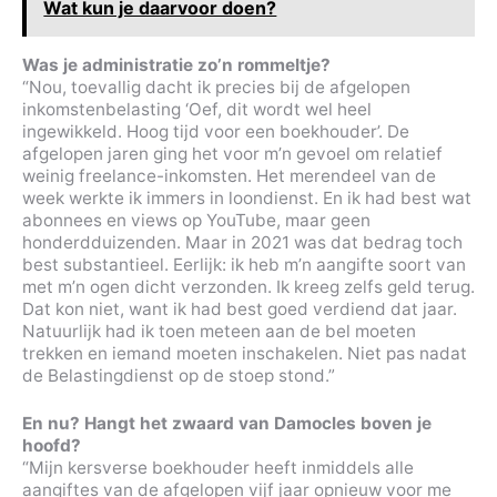
Wat kun je daarvoor doen?
Was je administratie zo’n rommeltje?
“Nou, toevallig dacht ik precies bij de afgelopen
inkomstenbelasting ‘Oef, dit wordt wel heel
ingewikkeld. Hoog tijd voor een boekhouder’. De
afgelopen jaren ging het voor m’n gevoel om relatief
weinig freelance-inkomsten. Het merendeel van de
week werkte ik immers in loondienst. En ik had best wat
abonnees en views op YouTube, maar geen
honderdduizenden. Maar in 2021 was dat bedrag toch
best substantieel. Eerlijk: ik heb m’n aangifte soort van
met m’n ogen dicht verzonden. Ik kreeg zelfs geld terug.
Dat kon niet, want ik had best goed verdiend dat jaar.
Natuurlijk had ik toen meteen aan de bel moeten
trekken en iemand moeten inschakelen. Niet pas nadat
de Belastingdienst op de stoep stond.”
En nu? Hangt het zwaard van Damocles boven je
hoofd?
“Mijn kersverse boekhouder heeft inmiddels alle
aangiftes van de afgelopen vijf jaar opnieuw voor me