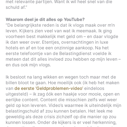
met relevante partijen. Want ik wil heel snel van die
schuld af.”
Waarom deel je dit alles op YouTube?
“De belangrijkste reden is dat ik vlogs maak over m’n
leven. Kijkers zien veel van wat ik meemaak. Ik ging
voorheen best makkelijk met geld om – en daar vlogde
ik dan weer over. Etentjes, overnachtingen in luxe
hotels en af en toe een onzinnige aankoop. Na het
eerste telefoontje van de Belastingdienst voelde ik
meteen dat dit alles invloed zou hebben op mijn leven –
en dus ook mijn vlogs.
Ik besloot na lang wikken en wegen toch maar met de
billen bloot te gaan. Hoe moeilijk ook (ik heb het maken
van
de eerste ‘Geldproblemen-video’
eindeloos
uitgesteld) – ik zag óók een haakje voor mooie, open en
eerlijke content. Content die misschien zelfs wel weer
geld op kon leveren. Video’s waarmee ik uiteindelijk mijn
belastingschuld af zou kunnen betalen. Het leek me
geweldig als deze crisis zichzelf op die manier op zou
kunnen lossen. Onder de kijkers is er veel herkenning,