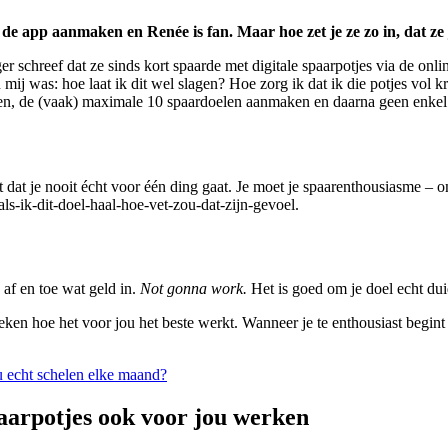
in de app aanmaken en Renée is fan. Maar hoe zet je ze zo in, dat ze
er schreef dat ze sinds kort spaarde met digitale spaarpotjes via de onl
ij was: hoe laat ik dit wel slagen? Hoe zorg ik dat ik die potjes vol k
nen, de (vaak) maximale 10 spaardoelen aanmaken en daarna geen enkel 
t dat je nooit écht voor één ding gaat. Je moet je spaarenthousiasme – 
als-ik-dit-doel-haal-hoe-vet-zou-dat-zijn-gevoel.
 af en toe wat geld in.
Not gonna work.
Het is goed om je doel echt duid
eken hoe het voor jou het beste werkt. Wanneer je te enthousiast begint 
u echt schelen elke maand?
paarpotjes ook voor jou werken