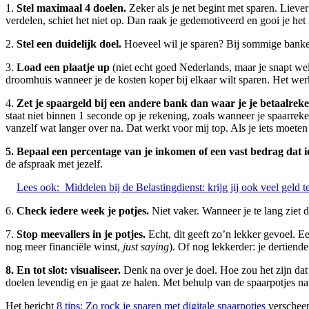
1.
Stel maximaal 4 doelen.
Zeker als je net begint met sparen. Liever
verdelen, schiet het niet op. Dan raak je gedemotiveerd en gooi je het
2.
Stel een duidelijk doel.
Hoeveel wil je sparen? Bij sommige banken 
3.
Load een plaatje up
(niet echt goed Nederlands, maar je snapt wel
droomhuis wanneer je de kosten koper bij elkaar wilt sparen. Het werk
4.
Zet je spaargeld bij een andere bank dan waar je je betaalreke
staat niet binnen 1 seconde op je rekening, zoals wanneer je spaarreke
vanzelf wat langer over na. Dat werkt voor mij top. Als je iets moete
5. Bepaal een percentage van je inkomen of een vast bedrag dat i
de afspraak met jezelf.
Lees ook:
Middelen bij de Belastingdienst: krijg jij ook veel geld t
6.
Check iedere week je potjes.
Niet vaker. Wanneer je te lang ziet 
7.
Stop meevallers in je potjes.
Echt, dit geeft zo’n lekker gevoel. Ee
nog meer financiële winst,
just saying
). Of nog lekkerder: je dertiend
8. En tot slot: visualiseer.
Denk na over je doel. Hoe zou het zijn dat 
doelen levendig en je gaat ze halen. Met behulp van de spaarpotjes nat
Het bericht
8 tips: Zo rock je sparen met digitale spaarpotjes
verscheen