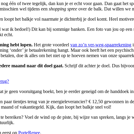
 nog één of twee tegelijk, dan kun je er echt voor gaan. Dan gaat het s
 misschien wel tijdens een
shopping spree
over de balk. Dat willen we n
loopt het balkje vol naarmate je dichterbij je doel komt. Heel motiver
 wat ik bedoel!) Dit kan bij sommige banken. Een foto van jou op een s
t echt.
ning hebt lopen.
Het grote voordeel
van zo’n ver-weg-spaarrekening
i
ning ‘onder’ je betaalrekening hangt. Maar ook heeft het een psychisch e
n betalen, doe ik alles om het niet op te hoeven nemen van onze spaarr
edere maand naar dit doel gaat.
Schrijf dit achter je doel. Dus bijv
erug?
dat je geen vooruitgang boekt, ben je eerder geneigd om de handdoek in 
n paar tientjes terug van je energieleverancier? € 12,50 gewonnen in de 
e maand of vakantiegeld. Kijk, dan loopt het balkje snel vol!
te bereiken? Voel de wind op de piste, bij wijze van spreken, langs je 
uurlijk.
 eerst op
PorteRenee
.