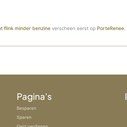
t flink minder benzine
verscheen eerst op
PorteRenee
.
Pagina's
Besparen
Sparen
Geld verdienen