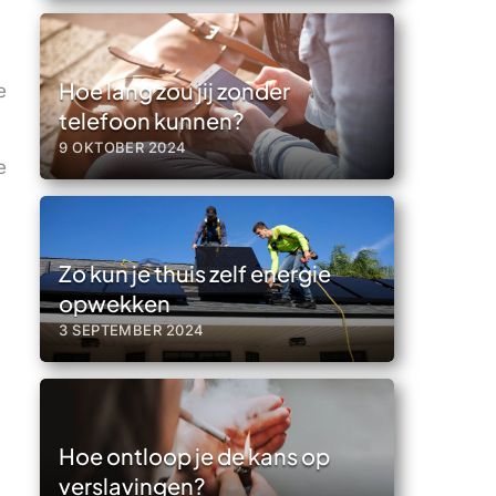
Hoe lang zou jij zonder
e
telefoon kunnen?
9 OKTOBER 2024
e
Zo kun je thuis zelf energie
opwekken
3 SEPTEMBER 2024
Hoe ontloop je de kans op
verslavingen?