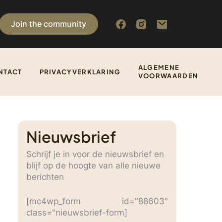
Join the community
ALGEMENE
NTACT
PRIVACYVERKLARING
VOORWAARDEN
Nieuwsbrief
Schrijf je in voor de nieuwsbrief en
blijf op de hoogte van alle nieuwe
berichten
[mc4wp_form id="88603"
class="nieuwsbrief-form]