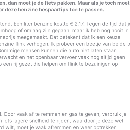
ren, dan moet je de fiets pakken. Maar als je toch moet
door deze benzine bespaartips toe te passen.
nd. Een liter benzine kostte € 2,17. Tegen de tijd dat j
s omhoog of omlaag zijn gegaan, maar ik heb nog nooit in
ineprijs meegemaakt. Dat betekent dat ik een keuze
enzine flink verhogen. Ik probeer een beetje van beide t
Sommige mensen kunnen die auto niet laten staan.
rwacht en het openbaar vervoer vaak nog altijd geen
 op een rij gezet die helpen om flink te bezuinigen op
eid. Door vaak af te remmen en gas te geven, verbruik je
 iets lagere snelheid te rijden, waardoor je deze wel
rd wilt, moet je vaak afremmen en weer optrekken