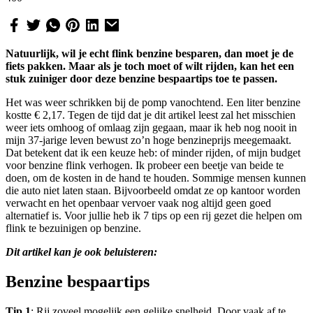
Natuurlijk, wil je echt flink benzine besparen, dan moet je de
fiets pakken. Maar als je toch moet of wilt rijden, kan het een
stuk zuiniger door deze benzine bespaartips toe te passen.
Het was weer schrikken bij de pomp vanochtend. Een liter benzine
kostte € 2,17. Tegen de tijd dat je dit artikel leest zal het misschien
weer iets omhoog of omlaag zijn gegaan, maar ik heb nog nooit in
mijn 37-jarige leven bewust zo’n hoge benzineprijs meegemaakt.
Dat betekent dat ik een keuze heb: of minder rijden, of mijn budget
voor benzine flink verhogen. Ik probeer een beetje van beide te
doen, om de kosten in de hand te houden. Sommige mensen kunnen
die auto niet laten staan. Bijvoorbeeld omdat ze op kantoor worden
verwacht en het openbaar vervoer vaak nog altijd geen goed
alternatief is. Voor jullie heb ik 7 tips op een rij gezet die helpen om
flink te bezuinigen op benzine.
Dit artikel kan je ook beluisteren:
Benzine bespaartips
Tip 1
: Rij zoveel mogelijk een gelijke snelheid. Door vaak af te