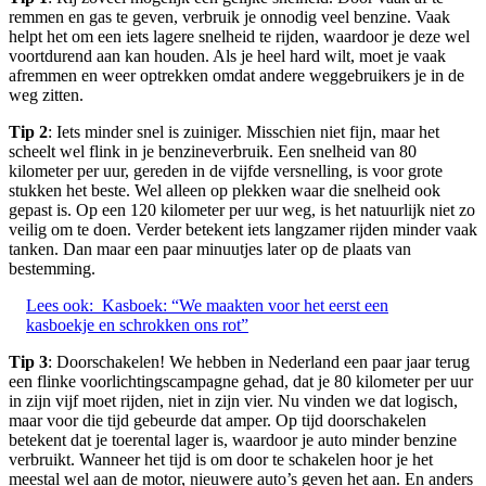
remmen en gas te geven, verbruik je onnodig veel benzine. Vaak
helpt het om een iets lagere snelheid te rijden, waardoor je deze wel
voortdurend aan kan houden. Als je heel hard wilt, moet je vaak
afremmen en weer optrekken omdat andere weggebruikers je in de
weg zitten.
Tip 2
: Iets minder snel is zuiniger. Misschien niet fijn, maar het
scheelt wel flink in je benzineverbruik. Een snelheid van 80
kilometer per uur, gereden in de vijfde versnelling, is voor grote
stukken het beste. Wel alleen op plekken waar die snelheid ook
gepast is. Op een 120 kilometer per uur weg, is het natuurlijk niet zo
veilig om te doen. Verder betekent iets langzamer rijden minder vaak
tanken. Dan maar een paar minuutjes later op de plaats van
bestemming.
Lees ook:
Kasboek: “We maakten voor het eerst een
kasboekje en schrokken ons rot”
Tip 3
: Doorschakelen! We hebben in Nederland een paar jaar terug
een flinke voorlichtingscampagne gehad, dat je 80 kilometer per uur
in zijn vijf moet rijden, niet in zijn vier. Nu vinden we dat logisch,
maar voor die tijd gebeurde dat amper. Op tijd doorschakelen
betekent dat je toerental lager is, waardoor je auto minder benzine
verbruikt. Wanneer het tijd is om door te schakelen hoor je het
meestal wel aan de motor, nieuwere auto’s geven het aan. En anders