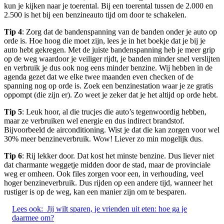
kun je kijken naar je toerental. Bij een toerental tussen de 2.000 en
2.500 is het bij een benzineauto tijd om door te schakelen.
Tip 4
: Zorg dat de bandenspanning van de banden onder je auto op
orde is. Hoe hoog die moet zijn, lees je in het boekje dat je bij je
auto hebt gekregen. Met de juiste bandenspanning heb je meer grip
op de weg waardoor je veiliger rijdt, je banden minder snel verslijten
en verbruik je dus ook nog eens minder benzine. Wij hebben in de
agenda gezet dat we elke twee maanden even checken of de
spanning nog op orde is. Zoek een benzinestation waar je ze gratis
oppompt (die zijn er). Zo weet je zeker dat je het altijd op orde hebt.
Tip 5
: Leuk hoor, al die trucjes die auto’s tegenwoordig hebben,
maar ze verbruiken wel energie en dus indirect brandstof.
Bijvoorbeeld de airconditioning. Wist je dat die kan zorgen voor wel
30% meer benzineverbruik. Wow! Liever zo min mogelijk dus.
Tip 6
: Rij lekker door. Dat kost het minste benzine. Dus liever niet
dat charmante weggetje midden door de stad, maar de provinciale
weg er omheen. Ook files zorgen voor een, in verhouding, veel
hoger benzineverbruik. Dus rijden op een andere tijd, wanneer het
rustiger is op de weg, kan een manier zijn om te besparen.
Lees ook:
Jij wilt sparen, je vrienden uit eten: hoe ga je
daarmee om?