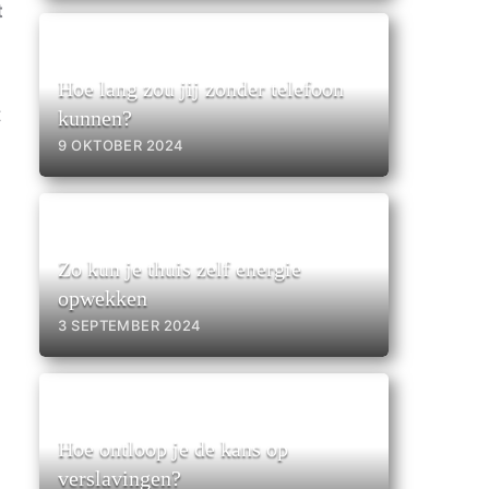
t
Hoe lang zou jij zonder telefoon
t
kunnen?
9 OKTOBER 2024
Zo kun je thuis zelf energie
opwekken
3 SEPTEMBER 2024
Hoe ontloop je de kans op
verslavingen?