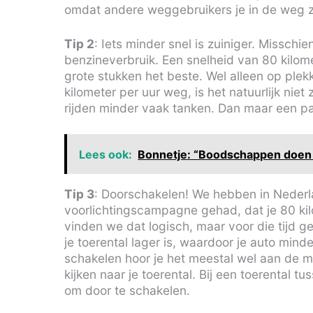
omdat andere weggebruikers je in de weg z
Tip 2
: Iets minder snel is zuiniger. Misschien
benzineverbruik. Een snelheid van 80 kilomet
grote stukken het beste. Wel alleen op plek
kilometer per uur weg, is het natuurlijk nie
rijden minder vaak tanken. Dan maar een pa
Lees ook:
Bonnetje: “Boodschappen doen i
Tip 3
: Doorschakelen! We hebben in Nederla
voorlichtingscampagne gehad, dat je 80 kilome
vinden we dat logisch, maar voor die tijd 
je toerental lager is, waardoor je auto mind
schakelen hoor je het meestal wel aan de m
kijken naar je toerental. Bij een toerental t
om door te schakelen.