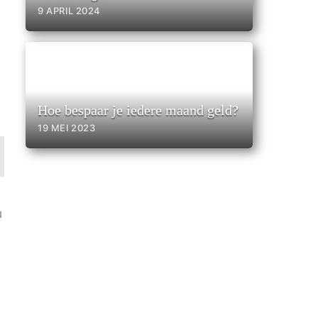
9 APRIL 2024
Hoe bespaar je iedere maand geld?
19 MEI 2023
u