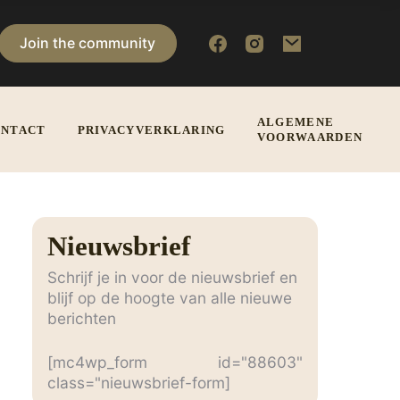
Join the community
ALGEMENE
NTACT
PRIVACYVERKLARING
VOORWAARDEN
Nieuwsbrief
Schrijf je in voor de nieuwsbrief en
blijf op de hoogte van alle nieuwe
berichten
[mc4wp_form id="88603"
class="nieuwsbrief-form]