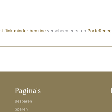
ht flink minder benzine
verscheen eerst op
PorteRenee
Pagina's
Besparen
Sparen