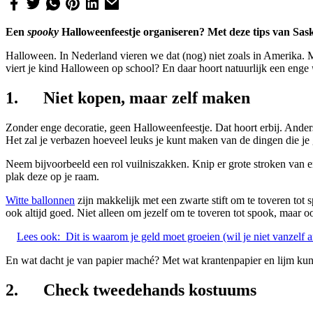
Een
spooky
Halloweenfeestje organiseren? Met deze tips van Saski
Halloween. In Nederland vieren we dat (nog) niet zoals in Amerika. M
viert je kind Halloween op school? En daar hoort natuurlijk een enge
1. Niet kopen, maar zelf maken
Zonder enge decoratie, geen Halloweenfeestje. Dat hoort erbij. Anders
Het zal je verbazen hoeveel leuks je kunt maken van de dingen die je 
Neem bijvoorbeeld een rol vuilniszakken. Knip er grote stroken van e
plak deze op je raam.
Witte ballonnen
zijn makkelijk met een zwarte stift om te toveren tot 
ook altijd goed. Niet alleen om jezelf om te toveren tot spook, maar 
Lees ook:
Dit is waarom je geld moet groeien (wil je niet vanzelf
En wat dacht je van papier maché? Met wat krantenpapier en lijm kun 
2. Check tweedehands kostuums