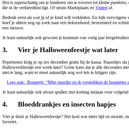
Het is superschattig om je kinderen om te toveren tot kleine
pumkins
,
die in de verkleedkist ligt. Of struin Marktplaats en
Vinted
af.
Bedenk eerst als wat jij of je kind wilt verkleden. En kijk vervolgens
hoef je alleen nog op zoek naar een heksenhoed, bezemsteel en schmink.
een nieuwe.
Je kunt natuurlijk ook gewoon je kostuum van vorig jaar hergebruiken.
3. Vier je Halloweenfeestje wat later
Pepernoten krijg je op zes december gratis bij de kassa. Paaseitjes sl
Halloweenfeestje een week later? Grote kans dat je alle decoraties m
niet te lang, want er moet natuurlijk nog wel íets te krijgen zijn.
Lees ook:
Bonnetje: “Mijn moeder en ik vergelijken de bonnetjes a
Je kunt natuurlijk ook alvast spullen met korting inslaan voor volgen
4. Bloeddrankjes en insecten hapjes
Vier je thuis je Halloweenfeestje? Het kost wat meer tijd en moeite, ma
favoriet.