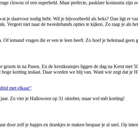
 enge clowns of een superheld. Maar perfecte, pasklare kostuums zijn oo
 wat je daarvoor nodig hebt. Wil je bijvoorbeeld als heks? Dan ligt er v
 Vergeet niet naar de tweedehands opties te kijken. Zo raap je als het 
 Of iemand vragen die er een te leen heeft. Zo hoef je helemaal geen ge
a je groots in na Pasen. En de kerstkransjes liggen de dag na Kerst met 
et hoge korting inslaat. Daar worden we blij van. Want wie zegt dat j
ltijd met elkaar”
d jaar. Zo vier je Halloween op 31 oktober, maar wel mét korting!
ar door zelf je hapjes en drankjes te maken bespaar je al snel. Op intern