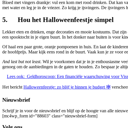
Bloed met vingers drankje: vul een kom met rood drinken. Dat kan van
met water en leg je in de vriezer. Zo krijg je ijsvingers. De ijsvingers
5. Hou het Halloweenfeestje simpel
Lekker eten en drinken, enge decoraties en mooie kostuums. Dat zijn
een spooktocht in je eigen buurt. In het donker naar buiten is voor ki
Of haal een paar grote, oranje pompoenen in huis. En laat de kindere
de hoofdprijs. Maar kijk eens rond in de buurt. Vaak kun je ze voor e
And last but not least
. Wil je voorkomen dat je in je enthousiasme veel
genoeg om de aanbiedingen in de gaten te houden. Zo bespaar je altij
Lees ook:
Geldhoroscoop: Een financiële waarschuwing voor Vis
Het bericht
Halloweenfeestje: zo blijf je binnen je budget 🕸
verschee
Nieuwsbrief
Schrijf je in voor de nieuwsbrief en blijf op de hoogte van alle nieuw
[mc4wp_form id="88603" class="nieuwsbrief-form]
Volg ons