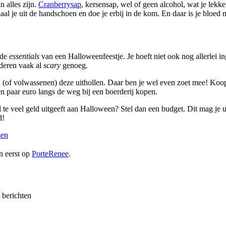
 alles zijn.
Cranberrysap
, kersensap, wel of geen alcohol, wat je lek
 haal je uit de handschoen en doe je erbij in de kom. En daar is je bloed
 de
essentials
van een Halloweenfeestje. Je hoeft niet ook nog allerlei i
nderen vaak al
scary
genoeg.
n (of volwassenen) deze uithollen. Daar ben je wel even zoet mee! Koop
en paar euro langs de weg bij een boerderij kopen.
 te veel geld uitgeeft aan Halloween? Stel dan een budget. Dit mag je ui
d!
sen
n eerst op
PorteRenee
.
e berichten