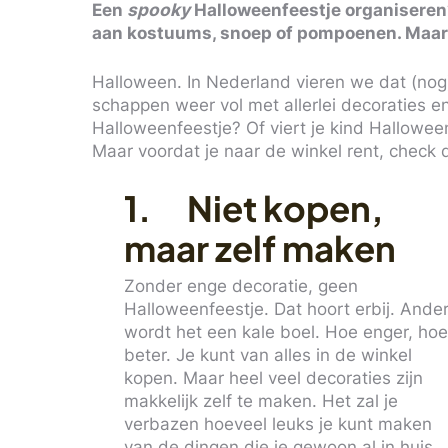
Een
spooky
Halloweenfeestje organiseren? 
aan kostuums, snoep of pompoenen. Maar bl
Halloween. In Nederland vieren we dat (nog) 
schappen weer vol met allerlei decoraties e
Halloweenfeestje? Of viert je kind Hallowee
Maar voordat je naar de winkel rent, check d
1. Niet kopen,
maar zelf maken
Zonder enge decoratie, geen
Halloweenfeestje. Dat hoort erbij. Ande
wordt het een kale boel. Hoe enger, ho
beter. Je kunt van alles in de winkel
kopen. Maar heel veel decoraties zijn
makkelijk zelf te maken. Het zal je
verbazen hoeveel leuks je kunt maken
van de dingen die je gewoon al in huis