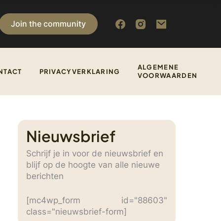
Join the community
ALGEMENE
NTACT
PRIVACYVERKLARING
VOORWAARDEN
Nieuwsbrief
Schrijf je in voor de nieuwsbrief en
blijf op de hoogte van alle nieuwe
berichten
[mc4wp_form id="88603"
class="nieuwsbrief-form]