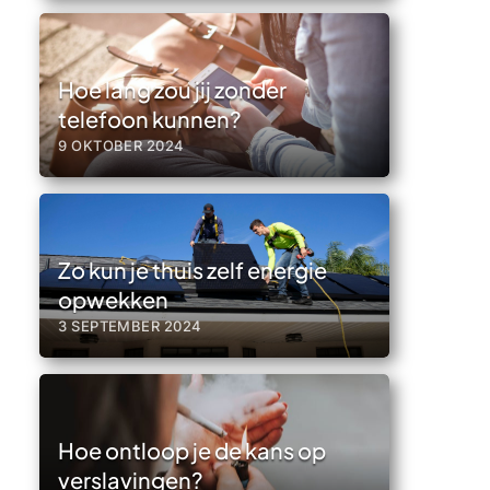
Hoe lang zou jij zonder
telefoon kunnen?
9 OKTOBER 2024
Zo kun je thuis zelf energie
opwekken
3 SEPTEMBER 2024
Hoe ontloop je de kans op
verslavingen?