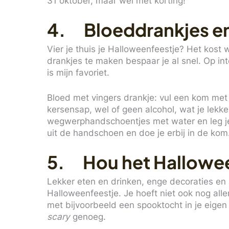
31 oktober, maar wel mét korting!
4. Bloeddrankjes en
Vier je thuis je Halloweenfeestje? Het kost 
drankjes te maken bespaar je al snel. Op inte
is mijn favoriet.
Bloed met vingers drankje: vul een kom met 
kersensap, wel of geen alcohol, wat je lekke
wegwerphandschoentjes met water en leg je in 
uit de handschoen en doe je erbij in de kom.
5. Hou het Hallowee
Lekker eten en drinken, enge decoraties en
Halloweenfeestje. Je hoeft niet ook nog alle
met bijvoorbeeld een spooktocht in je eigen 
scary
genoeg.