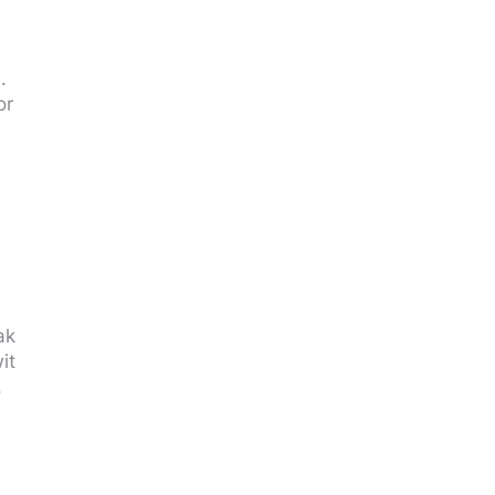
.
or
ak
it
.