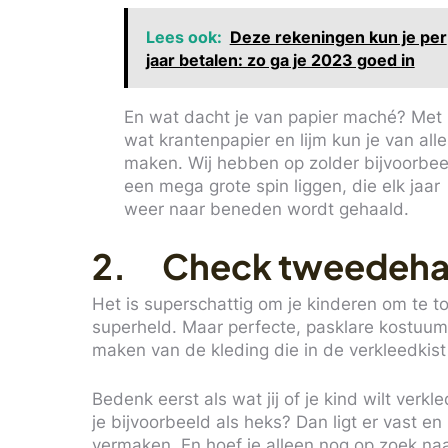
Lees ook:
Deze rekeningen kun je per
jaar betalen: zo ga je 2023 goed in
En wat dacht je van papier maché? Met
wat krantenpapier en lijm kun je van all
maken. Wij hebben op zolder bijvoorbee
een mega grote spin liggen, die elk jaar
weer naar beneden wordt gehaald.
2. Check tweedeha
Het is superschattig om je kinderen om te t
superheld. Maar perfecte, pasklare kostuums 
maken van de kleding die in de verkleedkist 
Bedenk eerst als wat jij of je kind wilt verk
je bijvoorbeeld als heks? Dan ligt er vast en
vermaken. En hoef je alleen nog op zoek n