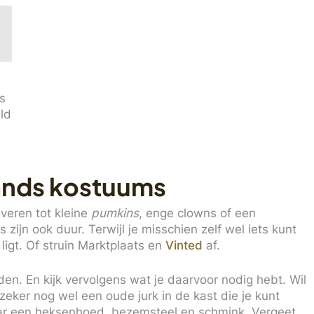
es
ld
nds kostuums
overen tot kleine
pumkins
, enge clowns of een
zijn ook duur. Terwijl je misschien zelf wel iets kunt
ligt. Of struin Marktplaats en
Vinted
af.
leden. En kijk vervolgens wat je daarvoor nodig hebt. Wil
 zeker nog wel een oude jurk in de kast die je kunt
aar een heksenhoed, bezemsteel en schmink. Vergeet