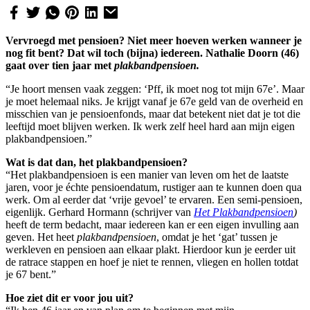
Vervroegd met pensioen? Niet meer hoeven werken wanneer je
nog fit bent? Dat wil toch (bijna) iedereen. Nathalie Doorn (46)
gaat over tien jaar met
plakbandpensioen.
“Je hoort mensen vaak zeggen: ‘Pff, ik moet nog tot mijn 67e’. Maar
je moet helemaal niks. Je krijgt vanaf je 67e geld van de overheid en
misschien van je pensioenfonds, maar dat betekent niet dat je tot die
leeftijd moet blijven werken. Ik werk zelf heel hard aan mijn eigen
plakbandpensioen.”
Wat is dat dan, het plakbandpensioen?
“Het plakbandpensioen is een manier van leven om het de laatste
jaren, voor je échte pensioendatum, rustiger aan te kunnen doen qua
werk. Om al eerder dat ‘vrije gevoel’ te ervaren. Een semi-pensioen,
eigenlijk. Gerhard Hormann (schrijver van
Het Plakbandpensioen
)
heeft de term bedacht, maar iedereen kan er een eigen invulling aan
geven. Het heet
plakbandpensioen
, omdat je het ‘gat’ tussen je
werkleven en pensioen aan elkaar plakt. Hierdoor kun je eerder uit
de ratrace stappen en hoef je niet te rennen, vliegen en hollen totdat
je 67 bent.”
Hoe ziet dit er voor jou uit?