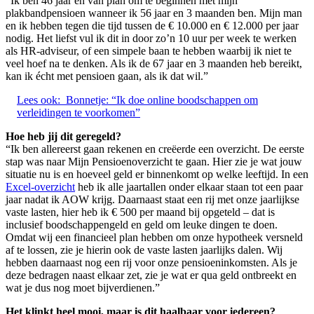
“Ik ben 46 jaar en van plan om te beginnen met mijn
plakbandpensioen wanneer ik 56 jaar en 3 maanden ben. Mijn man
en ik hebben tegen die tijd tussen de € 10.000 en € 12.000 per jaar
nodig. Het liefst vul ik dit in door zo’n 10 uur per week te werken
als HR-adviseur, of een simpele baan te hebben waarbij ik niet te
veel hoef na te denken. Als ik de 67 jaar en 3 maanden heb bereikt,
kan ik écht met pensioen gaan, als ik dat wil.”
Lees ook:
Bonnetje: “Ik doe online boodschappen om
verleidingen te voorkomen”
Hoe heb jij dit geregeld?
“Ik ben allereerst gaan rekenen en creëerde een overzicht. De eerste
stap was naar Mijn Pensioenoverzicht
te gaan. Hier zie je wat jouw
situatie nu is en hoeveel geld er binnenkomt op welke leeftijd. In een
Excel-overzicht
heb ik alle jaartallen onder elkaar staan tot een paar
jaar nadat ik AOW krijg. Daarnaast staat een rij met onze jaarlijkse
vaste lasten, hier heb ik € 500 per maand bij opgeteld – dat is
inclusief boodschappengeld en geld om leuke dingen te doen.
Omdat wij een financieel plan hebben om onze hypotheek versneld
af te lossen, zie je hierin ook de vaste lasten jaarlijks dalen. Wij
hebben daarnaast nog een rij voor onze pensioeninkomsten. Als je
deze bedragen naast elkaar zet, zie je wat er qua geld ontbreekt en
wat je dus nog moet bijverdienen.”
Het klinkt heel mooi, maar is dit haalbaar voor iedereen?