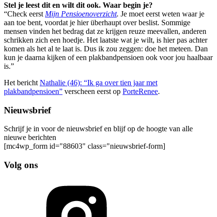
Stel je leest dit en wilt dit ook. Waar begin je?
“Check eerst
Mijn Pensioenoverzicht
.
Je moet eerst weten waar je
aan toe bent, voordat je hier überhaupt over beslist. Sommige
mensen vinden het bedrag dat ze krijgen reuze meevallen, anderen
schrikken zich een hoedje. Het laatste wat je wilt, is hier pas achter
komen als het al te laat is. Dus ik zou zeggen: doe het meteen. Dan
kun je daarna kijken of een plakbandpensioen ook voor jou haalbaar
is.”
Het bericht
Nathalie (46): “Ik ga over tien jaar met
plakbandpensioen”
verscheen eerst op
PorteRenee
.
Nieuwsbrief
Schrijf je in voor de nieuwsbrief en blijf op de hoogte van alle
nieuwe berichten
[mc4wp_form id="88603" class="nieuwsbrief-form]
Volg ons