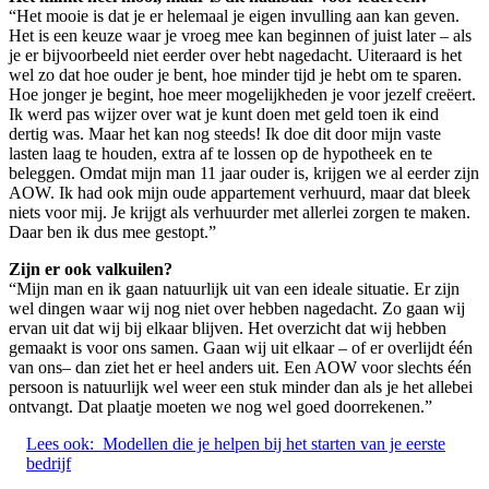
“Het mooie is dat je er helemaal je eigen invulling aan kan geven.
Het is een keuze waar je vroeg mee kan beginnen of juist later – als
je er bijvoorbeeld niet eerder over hebt nagedacht. Uiteraard is het
wel zo dat hoe ouder je bent, hoe minder tijd je hebt om te sparen.
Hoe jonger je begint, hoe meer mogelijkheden je voor jezelf creëert.
Ik werd pas wijzer over wat je kunt doen met geld toen ik eind
dertig was. Maar het kan nog steeds! Ik doe dit door mijn vaste
lasten laag te houden, extra af te lossen op de hypotheek en te
beleggen. Omdat mijn man 11 jaar ouder is, krijgen we al eerder zijn
AOW. Ik had ook mijn oude appartement verhuurd, maar dat bleek
niets voor mij. Je krijgt als verhuurder met allerlei zorgen te maken.
Daar ben ik dus mee gestopt.”
Zijn er ook valkuilen?
“Mijn man en ik gaan natuurlijk uit van een ideale situatie. Er zijn
wel dingen waar wij nog niet over hebben nagedacht. Zo gaan wij
ervan uit dat wij bij elkaar blijven. Het overzicht dat wij hebben
gemaakt is voor ons samen. Gaan wij uit elkaar – of er overlijdt één
van ons– dan ziet het er heel anders uit. Een AOW voor slechts één
persoon is natuurlijk wel weer een stuk minder dan als je het allebei
ontvangt. Dat plaatje moeten we nog wel goed doorrekenen.”
Lees ook:
Modellen die je helpen bij het starten van je eerste
bedrijf