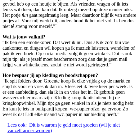
gevoel heb op een houtje te bijten. Als vrienden vragen of ik iets
leuks wil doen, dan kan dat. Ik ontzeg mezelf op deze manier niks.
Het potje
fun
gaat regelmatig leeg. Maar daardoor blijf ik van andere
potjes af. Voor mij werkt dit, anders houd ik het niet vol. Ik ben dus
niet té streng voor mezelf.”`
Wat is jouw valkuil?
“Ik ben een emotiekoper. Dat weet ik nu. Dus als ik zo’n bui voel
aankomen en dingen wil kopen ga ik muziek luisteren, wandelen of
pak ik een boek. Op social media volg ik geen winkels. Dat is ook
mijn tip: als je jezelf moet beschermen zorg dan dat je geen mail
krijgt van winkelketens, zodat je niet wordt getriggerd.”
Hoe bespaar jij op kleding en boodschappen?
“Ik spit folders door. Groente koop ik elke vrijdag op de markt en
snijd ik voor en vries ik dan in. Vlees eet ik twee keer per week. Is
er een aanbieding, dan sla ik in en vries het in. Ik gebruik geen
wasverzachter maar azijn. Kleding koop ik uitsluitend bij de
kringloopwinkel. Mijn tip: ga geen winkel in als je niets nodig hebt.
En kun je iets in bulkpartij kopen, wc-papier ofzo, ga ervoor. Zo
weet ik dat Lidl elke maand wc-papier in aanbieding heeft.”
Lees ook:
Dit is waarom je geld moet groeien (wil je niet
vanzelf armer worden)