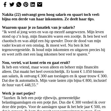
Nakita (22) ontvangt geen hoog salaris en spaart toch veel:
bijna een derde van haar inkomsten. Ze deelt haar tips
.
Waarom spaar je zo fanatiek van je salaris?
“Ik werd al jong wees en was op mezelf aangewezen. Mijn leven
stond op z’n kop, mijn financiën waren een zooitje. Ik ben best wel
chaotisch en was altijd een
big spender.
Door de dood van mijn
vader kwam er een omslag. Ik moest wel. Nu ben ik het
tegenovergestelde. Ik houd mijn inkomsten en uitgaven precies bij
en weet zelfs met een laag inkomen best veel te sparen.”
Nou, vertel, wat komt erin en gaat eruit?
Ik heb een vriend, maar woon alleen en beheer mijn financiën
alleen. Dat maakt het heel overzichtelijk. Er komt € 1.050 binnen
aan salaris, ik ontvang € 300 aan toeslagen en ik spaar trouw € 300.
Dat doe ik automatisch. Mijn vaste lasten zijn bijna € 800, inclusief
de huur van € 448,55.”
Werk je met potjes?
“Jazeker. Ik heb een potje rijbewijs, gemeentelijke
belastingaanslagen en een potje
fun
. Dus die € 300 verdeel ik over
deze drie potjes. Voor de aanslagen spaar ik het hele jaar € 500, en