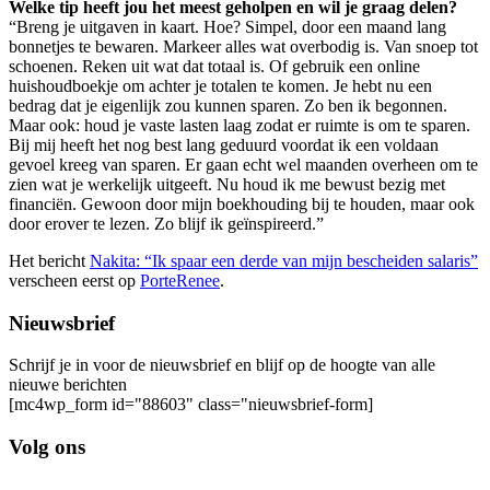
Welke tip heeft jou het meest geholpen en wil je graag delen?
“Breng je uitgaven in kaart. Hoe? Simpel, door een maand lang
bonnetjes te bewaren. Markeer alles wat overbodig is. Van snoep tot
schoenen. Reken uit wat dat totaal is. Of gebruik een online
huishoudboekje om achter je totalen te komen. Je hebt nu een
bedrag dat je eigenlijk zou kunnen sparen. Zo ben ik begonnen.
Maar ook: houd je vaste lasten laag zodat er ruimte is om te sparen.
Bij mij heeft het nog best lang geduurd voordat ik een voldaan
gevoel kreeg van sparen. Er gaan echt wel maanden overheen om te
zien wat je werkelijk uitgeeft. Nu houd ik me bewust bezig met
financiën. Gewoon door mijn boekhouding bij te houden, maar ook
door erover te lezen. Zo blijf ik geïnspireerd.”
Het bericht
Nakita: “Ik spaar een derde van mijn bescheiden salaris”
verscheen eerst op
PorteRenee
.
Nieuwsbrief
Schrijf je in voor de nieuwsbrief en blijf op de hoogte van alle
nieuwe berichten
[mc4wp_form id="88603" class="nieuwsbrief-form]
Volg ons