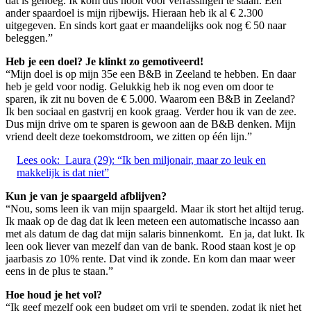
dat is genoeg. Ik kom dus nooit voor verrassingen te staan. Een
ander spaardoel is mijn rijbewijs. Hieraan heb ik al € 2.300
uitgegeven. En sinds kort gaat er maandelijks ook nog € 50 naar
beleggen.”
Heb je een doel? Je klinkt zo gemotiveerd!
“Mijn doel is op mijn 35e een B&B in Zeeland te hebben. En daar
heb je geld voor nodig. Gelukkig heb ik nog even om door te
sparen, ik zit nu boven de € 5.000. Waarom een B&B in Zeeland?
Ik ben sociaal en gastvrij en kook graag. Verder hou ik van de zee.
Dus mijn drive om te sparen is gewoon aan de B&B denken. Mijn
vriend deelt deze toekomstdroom, we zitten op één lijn.”
Lees ook:
Laura (29): “Ik ben miljonair, maar zo leuk en
makkelijk is dat niet”
Kun je van je spaargeld afblijven?
“Nou, soms leen ik van mijn spaargeld. Maar ik stort het altijd terug.
Ik maak op de dag dat ik leen meteen een automatische incasso aan
met als datum de dag dat mijn salaris binnenkomt. En ja, dat lukt. Ik
leen ook liever van mezelf dan van de bank. Rood staan kost je op
jaarbasis zo 10% rente. Dat vind ik zonde. En kom dan maar weer
eens in de plus te staan.”
Hoe houd je het vol?
“Ik geef mezelf ook een budget om vrij te spenden, zodat ik niet het