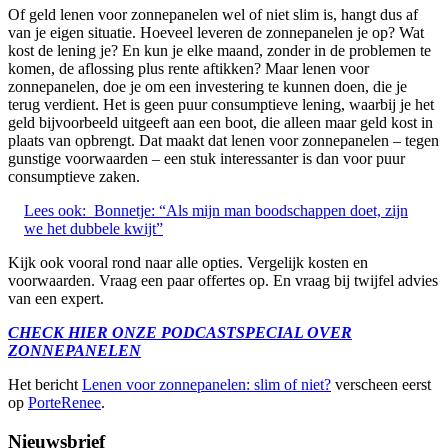
Of geld lenen voor zonnepanelen wel of niet slim is, hangt dus af
van je eigen situatie. Hoeveel leveren de zonnepanelen je op? Wat
kost de lening je? En kun je elke maand, zonder in de problemen te
komen, de aflossing plus rente aftikken? Maar lenen voor
zonnepanelen, doe je om een investering te kunnen doen, die je
terug verdient. Het is geen puur consumptieve lening, waarbij je het
geld bijvoorbeeld uitgeeft aan een boot, die alleen maar geld kost in
plaats van opbrengt. Dat maakt dat lenen voor zonnepanelen – tegen
gunstige voorwaarden – een stuk interessanter is dan voor puur
consumptieve zaken.
Lees ook:
Bonnetje: “Als mijn man boodschappen doet, zijn
we het dubbele kwijt”
Kijk ook vooral rond naar alle opties. Vergelijk kosten en
voorwaarden. Vraag een paar offertes op. En vraag bij twijfel advies
van een expert.
CHECK HIER ONZE PODCASTSPECIAL OVER
ZONNEPANELEN
Het bericht
Lenen voor zonnepanelen: slim of niet?
verscheen eerst
op
PorteRenee
.
Nieuwsbrief