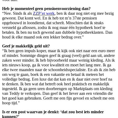
Heb je momenteel geen pensioenvoorziening dan?
“Nee. Sinds ik als
ZZP’er werk
, ben ik daar nog niet erg mee bezig
geweest. Dat komt wel. En ik heb tot m’n 37ste pensioen
opgebouwd in loondienst, dat scheelt. Misschien dat ik straks
versneld ga aflossen, zodra ik nog maar één hypotheek hoef te
betalen. Ik ben nu toch gewend aan dubbele hypotheeklasten. Dan
houd ik elke maand ook een lekker bedrag over.”
Geef je makkelijk geld uit?
“Ik ben geen impuls koper, maar ik kijk ook niet naar een euro meer
of minder. Sommige dingen geef ik graag (veel) geld aan uit, andere
zaken weer minder. Ik heb bijvoorbeeld maar weinig kleding. Als ik
iets nieuws koop, ga ik voor kwaliteit en moet het lang mee. Ik ga
elke twee maanden naar de schoonheidsspecialiste. En als ik zin heb
om weg te gaan, boek ik een vakantie en betaal ik meteen het
volledige bedrag. Een luxe dat dat kan en ik daar niet over hoef na
te denken. Ik ben wat dat betreft ook heel praktisch en makkelijk
ingesteld. Ik ga geen uren doorbrengen op Marktplaats om kleding
van Teddy te verkopen. Dan geef ik het liever aan een vriendin die
het goed kan gebruiken. Geeft me een fijn gevoel en scheelt me een
hoop tijd.”
Is er een post waarvan je denkt: ‘dat zou best iets minder
kunnen?’