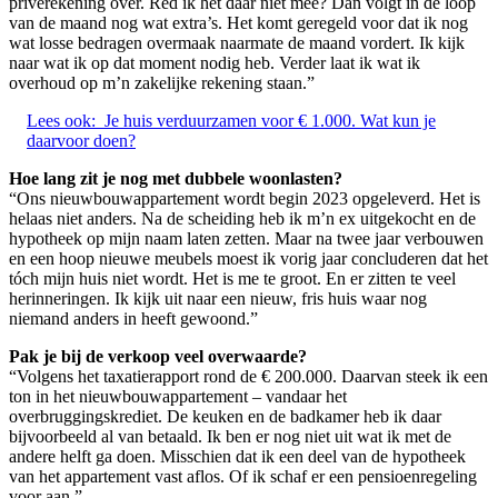
privérekening over. Red ik het daar niet mee? Dan volgt in de loop
van de maand nog wat extra’s. Het komt geregeld voor dat ik nog
wat losse bedragen overmaak naarmate de maand vordert. Ik kijk
naar wat ik op dat moment nodig heb. Verder laat ik wat ik
overhoud op m’n zakelijke rekening staan.”
Lees ook:
Je huis verduurzamen voor € 1.000. Wat kun je
daarvoor doen?
Hoe lang zit je nog met dubbele woonlasten?
“Ons nieuwbouwappartement wordt begin 2023 opgeleverd. Het is
helaas niet anders. Na de scheiding heb ik m’n ex uitgekocht en de
hypotheek op mijn naam laten zetten. Maar na twee jaar verbouwen
en een hoop nieuwe meubels moest ik vorig jaar concluderen dat het
tóch mijn huis niet wordt. Het is me te groot. En er zitten te veel
herinneringen. Ik kijk uit naar een nieuw, fris huis waar nog
niemand anders in heeft gewoond.”
Pak je bij de verkoop veel overwaarde?
“Volgens het taxatierapport rond de € 200.000. Daarvan steek ik een
ton in het nieuwbouwappartement – vandaar het
overbruggingskrediet. De keuken en de badkamer heb ik daar
bijvoorbeeld al van betaald. Ik ben er nog niet uit wat ik met de
andere helft ga doen. Misschien dat ik een deel van de hypotheek
van het appartement vast aflos. Of ik schaf er een pensioenregeling
voor aan.”