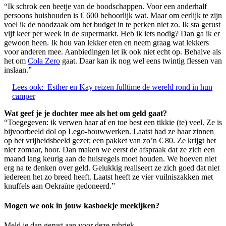
“Ik schrok een beetje van de boodschappen. Voor een anderhalf
persoons huishouden is € 600 behoorlijk wat. Maar om eerlijk te zijn
voel ik de noodzaak om het budget in te perken niet zo. Ik sta gerust
vijf keer per week in de supermarkt. Heb ik iets nodig? Dan ga ik er
gewoon heen. Ik hou van lekker eten en neem graag wat lekkers
voor anderen mee. Aanbiedingen let ik ook niet echt op. Behalve als
het om
Cola Zero
gaat. Daar kan ik nog wel eens twintig flessen van
inslaan.”
Lees ook:
Esther en Kay reizen fulltime de wereld rond in hun
camper
Wat geef je je dochter mee als het om geld gaat?
“Toegegeven: ik verwen haar af en toe best een tikkie (te) veel. Ze is
bijvoorbeeld dol op Lego-bouwwerken. Laatst had ze haar zinnen
op het vrijheidsbeeld gezet; een pakket van zo’n € 80. Ze krijgt het
niet zomaar, hoor. Dan maken we eerst de afspraak dat ze zich een
maand lang keurig aan de huisregels moet houden. We hoeven niet
erg na te denken over geld. Gelukkig realiseert ze zich goed dat niet
iedereen het zo breed heeft. Laatst heeft ze vier vuilniszakken met
knuffels aan Oekraïne gedoneerd.”
Mogen we ook in jouw kasboekje meekijken?
Meld je dan gerust aan voor deze rubriek