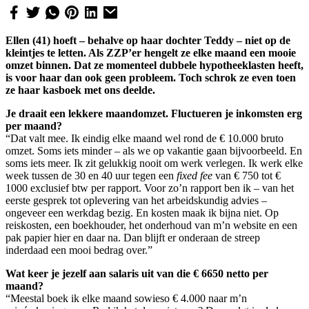
Ellen (41) hoeft – behalve op haar dochter Teddy – niet op de
kleintjes te letten. Als ZZP’er hengelt ze elke maand een mooie
omzet binnen. Dat ze momenteel dubbele hypotheeklasten heeft,
is voor haar dan ook geen probleem.
Toch schrok ze even toen
ze haar kasboek met ons deelde.
Je draait een lekkere maandomzet. Fluctueren je inkomsten erg
per maand?
“Dat valt mee. Ik eindig elke maand wel rond de € 10.000 bruto
omzet. Soms iets minder – als we op vakantie gaan bijvoorbeeld. En
soms iets meer. Ik zit gelukkig nooit om werk verlegen. Ik werk elke
week tussen de 30 en 40 uur tegen een
fixed fee
van € 750 tot €
1000 exclusief btw per rapport. Voor zo’n rapport ben ik – van het
eerste gesprek tot oplevering van het arbeidskundig advies –
ongeveer een werkdag bezig. En kosten maak ik bijna niet. Op
reiskosten, een boekhouder, het onderhoud van m’n website en een
pak papier hier en daar na. Dan blijft er onderaan de streep
inderdaad een mooi bedrag over.”
Wat keer je jezelf aan salaris uit van die € 6650 netto per
maand?
“Meestal boek ik elke maand sowieso € 4.000 naar m’n