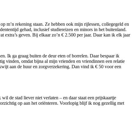
0 op m’n rekening staan. Ze hebben ook mijn rijlessen, collegegeld en
ententijd gehad, inclusief studiereizen en minors in het buitenland.
extra’s geven. Bij elkaar zo’n € 2.500 per jaar. Daar kan ik elk jaar
n. Ik ga graag buiten de deur eten of borrelen. Daar bespaar ik
stig vinden, omdat bijna al mijn vrienden en vriendinnen een relatie
 kwijt aan de huur en zorgverzekering. Dan vind ik € 50 voor een
wil de stad liever niet verlaten – en daar staat een prijskaartje
rzichtig op aan het oriënteren. Voorlopig blijf ik nog gezellig met