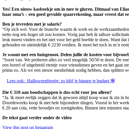
Yes! Een nieuw kasboekje om in mee te gluren. Ditmaal van Eliann
haar oma’s – een goed gevulde spaarrekening, maar vreest dat ee
Ben je tevreden met je salaris?
“Op zich wel. Voor de branche waarin ik werk en de werkzaamheden die
netto nog iets hoger uit zou komen. Vorig jaar heb ik talloze sollicita
leuk moest vinden en het niet voor het geld hoefde te doen. Want dat is 
gehouden en uiteindelijk € 2230 verdien. Ik moet het toch in m’n eent
Je woont met een huisgenoot. Delen jullie de kosten voor bijvo
“Soort van. We proberen alles zo veel mogelijk 50/50 te doen. De en
een borrel of uitgebreid etentje voor vriendinnen geven en het gaat o
prima zo. Als we een nieuw meubelstuk nodig hebben, dan splitten w
Lees ook:
Halloweenfeestje: zo blijf je binnen je budget 🕸
Die € 310 aan boodschappen is dus echt voor jou alleen?
“Ja. Ik moet eerlijk zeggen dat ik gewoon altijd koop waar ik zin in h
Doordeweeks koop ik niet hele bijzondere dingen. Vooral in het weeke
€ 20 aan cola, vette broodjes en zoetigheden. Binnen tien minuten st
De tekst gaat verder onder de video
View this post on Instagram