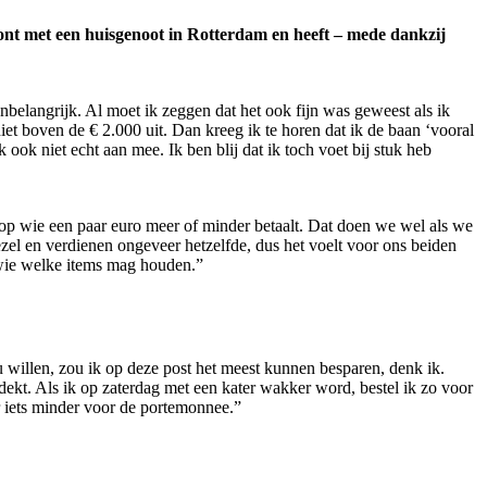
oont met een huisgenoot in Rotterdam en heeft – mede dankzij
belangrijk. Al moet ik zeggen dat het ook fijn was geweest als ik
 niet boven de € 2.000 uit. Dan kreeg ik te horen dat ik de baan ‘vooral
k ook niet echt aan mee. Ik ben blij dat ik toch voet bij stuk heb
 op wie een paar euro meer of minder betaalt. Dat doen we wel als we
ezel en verdienen ongeveer hetzelfde, dus het voelt voor ons beiden
 wie welke items mag houden.”
ou willen, zou ik op deze post het meest kunnen besparen, denk ik.
ekt. Als ik op zaterdag met een kater wakker word, bestel ik zo voor
r iets minder voor de portemonnee.”