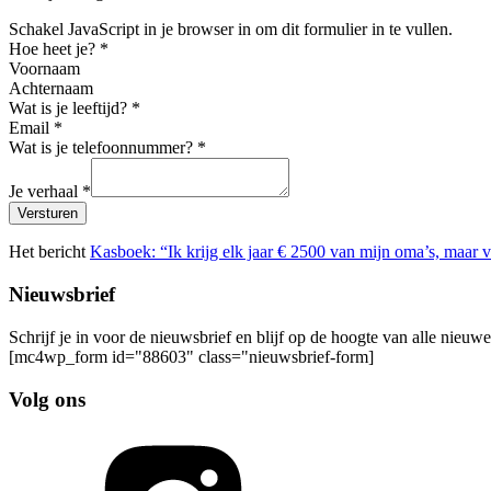
Schakel JavaScript in je browser in om dit formulier in te vullen.
Hoe heet je?
*
Voornaam
Achternaam
Wat is je leeftijd?
*
Email
*
Wat is je telefoonnummer?
*
Je verhaal
*
Versturen
Het bericht
Kasboek: “Ik krijg elk jaar € 2500 van mijn oma’s, maar v
Nieuwsbrief
Schrijf je in voor de nieuwsbrief en blijf op de hoogte van alle nieuw
[mc4wp_form id="88603" class="nieuwsbrief-form]
Volg ons