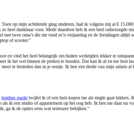
n. Toen op mijn achttiende ging studeren, had ik volgens mij al € 15.00
ik ze heel dankbaar voor. Mede daardoor heb ik een heel onbezorgde stud
 met twee oma’s die me rond m’n verjaardag en de feestdagen altijd wat 
ptop of scooter.”
 en vind het heel belangrijk om buiten werktijden lekker te ontspanne
beer ik het wel binnen de perken te houden. Dat kan ik af en toe best la
eer te besteden dan in je eentje. Ik ben een derde van mijn salaris al
e
huidige markt
twijfel ik of een huis kopen me als single gaat lukken. Ik 
 als ik een studio of appartement op het oog heb. Ik ben me daar nu voo
k, ga ik de opties eens wat serieuzer bekijken.”