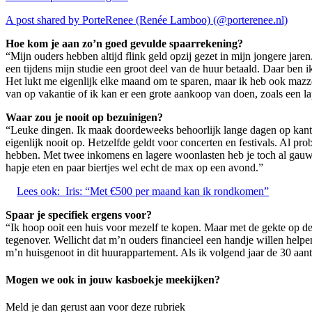
A post shared by PorteRenee (Renée Lamboo) (@porterenee.nl)
Hoe kom je aan zo’n goed gevulde spaarrekening?
“Mijn ouders hebben altijd flink geld opzij gezet in mijn jongere jare
een tijdens mijn studie een groot deel van de huur betaald. Daar ben 
Het lukt me eigenlijk elke maand om te sparen, maar ik heb ook mazzel
van op vakantie of ik kan er een grote aankoop van doen, zoals een la
Waar zou je nooit op bezuinigen?
“Leuke dingen. Ik maak doordeweeks behoorlijk lange dagen op kantoor
eigenlijk nooit op. Hetzelfde geldt voor concerten en festivals. Al pro
hebben. Met twee inkomens en lagere woonlasten heb je toch al gauw m
hapje eten en paar biertjes wel echt de max op een avond.”
Lees ook:
Iris: “Met €500 per maand kan ik rondkomen”
Spaar je specifiek ergens voor?
“Ik hoop ooit een huis voor mezelf te kopen. Maar met de gekte op d
tegenover. Wellicht dat m’n ouders financieel een handje willen helpen
m’n huisgenoot in dit huurappartement. Als ik volgend jaar de 30 aanti
Mogen we ook in jouw kasboekje meekijken?
Meld je dan gerust aan voor deze rubriek