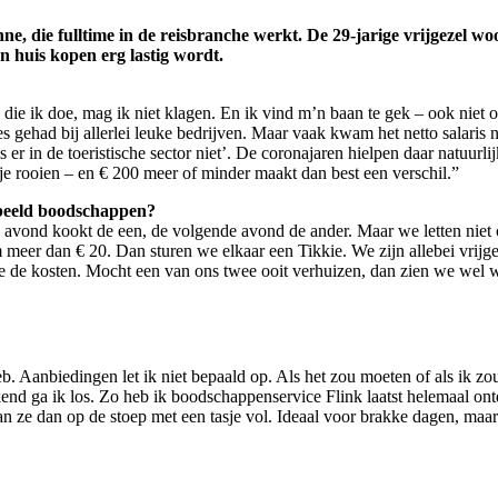
e, die fulltime in de reisbranche werkt. De 29-jarige vrijgezel w
n huis kopen erg lastig wordt.
 ik doe, mag ik niet klagen. En ik vind m’n baan te gek – ook niet on
ties gehad bij allerlei leuke bedrijven. Maar vaak kwam het netto salaris
er in de toeristische sector niet’. De coronajaren hielpen daar natuurlij
je rooien – en € 200 meer of minder maakt dan best een verschil.”
orbeeld boodschappen?
e avond kookt de een, de volgende avond de ander. Maar we letten niet
m meer dan € 20. Dan sturen we elkaar een Tikkie. We zijn allebei vrijg
e de kosten. Mocht een van ons twee ooit verhuizen, dan zien we wel
eb. Aanbiedingen let ik niet bepaald op. Als het zou moeten of als ik z
nd ga ik los. Zo heb ik boodschappenservice Flink laatst helemaal ontd
aan ze dan op de stoep met een tasje vol. Ideaal voor brakke dagen, maa